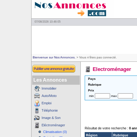
07/08/2026 10:46:05
Bienvenue sur Nos Annonces.
> Vous n'êtes pas connecté.
Electroménager
Pays
Les Annonces
Rubrique
Immobilier
Prix
Auto/Moto
min
max
Emploi
Téléphonie
Image & Son
Eléctroménager
Résultat de votre recherche :
0 an
Climatisation (0)
Région
Rubrique