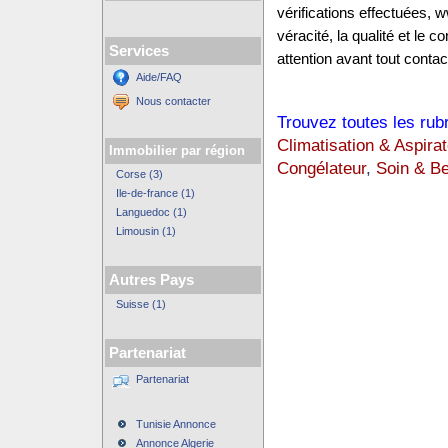
vérifications effectuées,
véracité, la qualité et le
Services
attention avant tout contact
Aide/FAQ
Nous contacter
Trouvez toutes les rub
Climatisation & Aspirat
Immobilier par région
Congélateur
,
Soin & B
Corse (3)
Ile-de-france (1)
Languedoc (1)
Limousin (1)
Autres Pays
Suisse (1)
Partenariat
Partenariat
Tunisie Annonce
Annonce Algerie