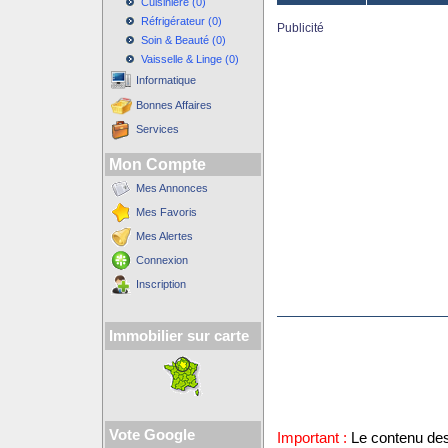
Cuisinière (0)
Réfrigérateur (0)
Publicité
Soin & Beauté (0)
Vaisselle & Linge (0)
Informatique
Bonnes Affaires
Services
Mon Compte
Mes Annonces
Mes Favoris
Mes Alertes
Connexion
Inscription
Immobilier sur carte
Vote Google
Important :
Le contenu des 