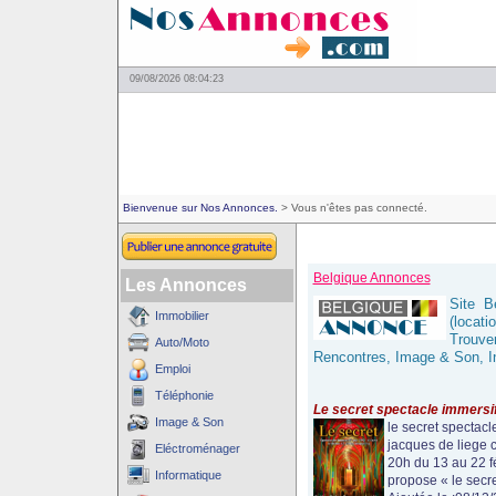
09/08/2026 08:04:23
Bienvenue sur Nos Annonces.
> Vous n'êtes pas connecté.
Belgique Annonces
Les Annonces
Site B
Immobilier
(locati
Trouve
Auto/Moto
Rencontres, Image & Son, In
Emploi
Téléphonie
Le secret spectacle immersif
Image & Son
le secret spectacl
jacques de liege c
Eléctroménager
20h du 13 au 22 fé
Informatique
propose « le secre