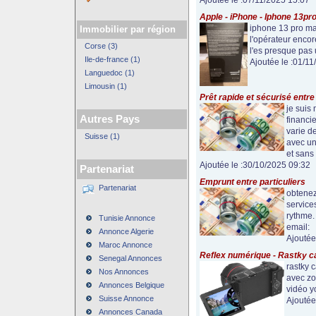
Ajoutée le :07/11/2025 15:07
Apple - iPhone - Iphone 13pr
iphone 13 pro max
Immobilier par région
l'opérateur encor
Corse (3)
l'es presque pas u
Ile-de-france (1)
Ajoutée le :01/1
Languedoc (1)
Limousin (1)
Prêt rapide et sécurisé entre 
je suis
Autres Pays
financie
varie d
Suisse (1)
avec un
et sans 
Ajoutée le :30/10/2025 09:32
Partenariat
Emprunt entre particuliers
Partenariat
obtenez
service
rythme.
Tunisie Annonce
email:
Annonce Algerie
Ajoutée
Maroc Annonce
Reflex numérique - Rastky c
Senegal Annonces
rastky 
Nos Annonces
avec zo
Annonces Belgique
vidéo yo
Suisse Annonce
Ajoutée
Annonces Canada