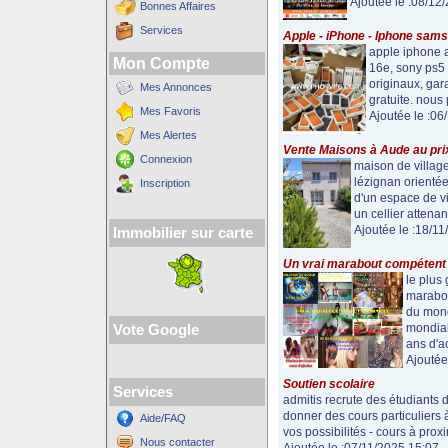
Ajoutée le :08/12
Bonnes Affaires
Services
Apple - iPhone - Iphone sams
apple iphone a
Mon Compte
16e, sony ps5
originaux, gar
Mes Annonces
gratuite. nous
Mes Favoris
Ajoutée le :06
Mes Alertes
Vente Maisons à Aude au pri
Connexion
maison de villag
lézignan orienté
Inscription
d'un espace de v
un cellier attena
Ajoutée le :18/11
Immobilier sur carte
Un vrai marabout compétent
le plus
marabo
du mond
mondial
Vote Google
ans d'ac
Ajoutée
Soutien scolaire
Services
admitis recrute des étudiants
donner des cours particuliers 
Aide/FAQ
vos possibilités - cours à prox
Nous contacter