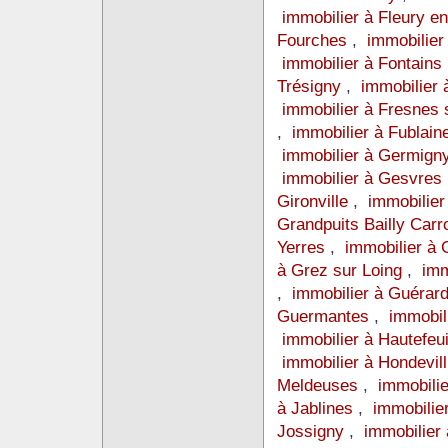
immobilier à Fleury e
Fourches
,
immobilier
immobilier à Fontains
Trésigny
,
immobilier 
immobilier à Fresnes
,
immobilier à Fublai
immobilier à Germign
immobilier à Gesvres 
Gironville
,
immobilie
Grandpuits Bailly Carr
Yerres
,
immobilier à
à Grez sur Loing
,
imm
,
immobilier à Guérar
Guermantes
,
immobil
immobilier à Hautefeui
immobilier à Hondevil
Meldeuses
,
immobilie
à Jablines
,
immobilie
Jossigny
,
immobilier