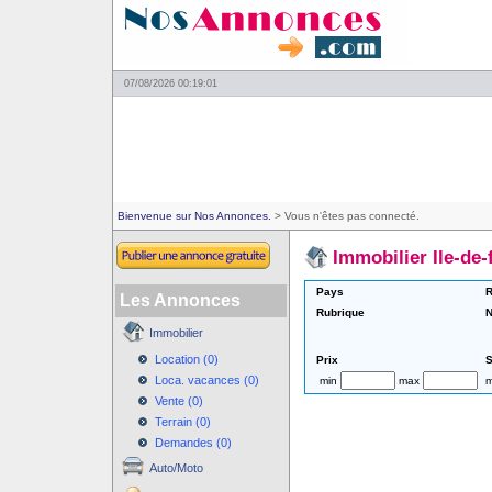
07/08/2026 00:19:01
Bienvenue sur Nos Annonces.
> Vous n'êtes pas connecté.
Immobilier Ile-de-
Pays
R
Les Annonces
Rubrique
N
Immobilier
Location (0)
Prix
S
Loca. vacances (0)
min
max
m
Vente (0)
Terrain (0)
Demandes (0)
Auto/Moto