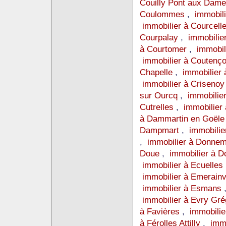
Couilly Pont aux Dam
Coulommes
,
immobil
immobilier à Courcel
Courpalay
,
immobilie
à Courtomer
,
immobil
immobilier à Coutenç
Chapelle
,
immobilier
immobilier à Criseno
sur Ourcq
,
immobilie
Cutrelles
,
immobilier
à Dammartin en Goël
Dampmart
,
immobilie
,
immobilier à Donnem
Doue
,
immobilier à 
immobilier à Ecuelles
immobilier à Emerainv
immobilier à Esmans
immobilier à Evry Gré
à Favières
,
immobili
à Férolles Attilly
,
immo