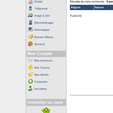
Emploi
Résultat de votre recherche :
0 an
Région
Nature
Téléphonie
Image & Son
Publicité
Eléctroménager
Informatique
Bonnes Affaires
Services
Mon Compte
Mes Annonces
Mes Favoris
Mes Alertes
Connexion
Inscription
Immobilier sur carte