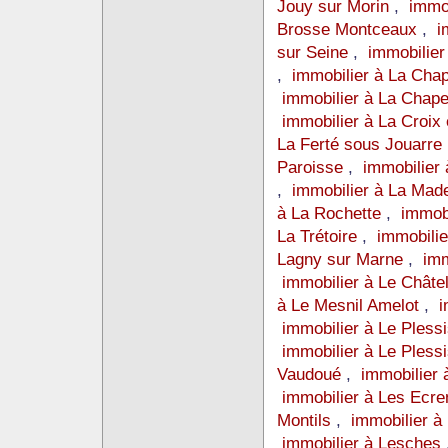
Jouy sur Morin
,
immob
Brosse Montceaux
,
i
sur Seine
,
immobilier
,
immobilier à La Chap
immobilier à La Chape
immobilier à La Croix
La Ferté sous Jouarre
Paroisse
,
immobilier
,
immobilier à La Mad
à La Rochette
,
immob
La Trétoire
,
immobilie
Lagny sur Marne
,
imm
immobilier à Le Châte
à Le Mesnil Amelot
,
i
immobilier à Le Ples
immobilier à Le Pless
Vaudoué
,
immobilier 
immobilier à Les Ecr
Montils
,
immobilier à
immobilier à Lesches