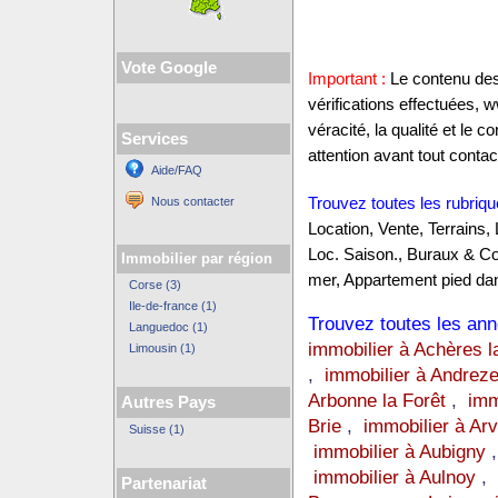
Vote Google
Important :
Le contenu des 
vérifications effectuées,
véracité, la qualité et le
Services
attention avant tout contact
Aide/FAQ
Nous contacter
Trouvez toutes les rubriqu
Location, Vente, Terrains,
Loc. Saison., Buraux & C
Immobilier par région
mer, Appartement pied dan
Corse (3)
Ile-de-france (1)
Trouvez toutes les anno
Languedoc (1)
immobilier à Achères l
Limousin (1)
,
immobilier à Andrez
Arbonne la Forêt
,
imm
Autres Pays
Brie
,
immobilier à Arv
Suisse (1)
immobilier à Aubigny
immobilier à Aulnoy
,
Partenariat