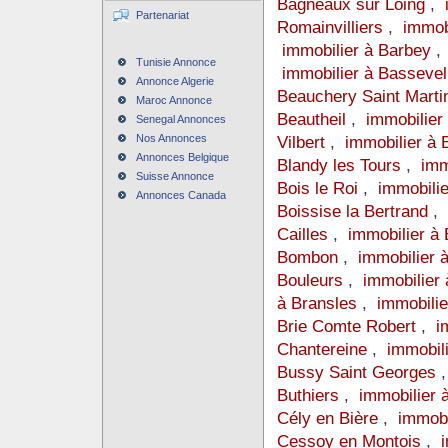
Bagneaux sur Loing
,
Partenariat
Romainvilliers
,
immob
immobilier à Barbey
Tunisie Annonce
immobilier à Basseve
Annonce Algerie
Beauchery Saint Mart
Maroc Annonce
Beautheil
,
immobilier
Senegal Annonces
Nos Annonces
Vilbert
,
immobilier à
Annonces Belgique
Blandy les Tours
,
imm
Suisse Annonce
Bois le Roi
,
immobili
Annonces Canada
Boissise la Bertrand
,
Cailles
,
immobilier à 
Bombon
,
immobilier 
Bouleurs
,
immobilier
à Bransles
,
immobilie
Brie Comte Robert
,
i
Chantereine
,
immobil
Bussy Saint Georges
Buthiers
,
immobilier
Cély en Bière
,
immobi
Cessoy en Montois
,