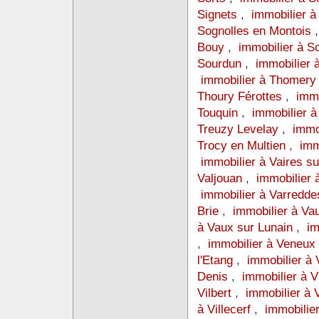
Signets
,
immobilier à
Sognolles en Montois
Bouy
,
immobilier à S
Sourdun
,
immobilier 
immobilier à Thomer
Thoury Férottes
,
immo
Touquin
,
immobilier à
Treuzy Levelay
,
immo
Trocy en Multien
,
imm
immobilier à Vaires s
Valjouan
,
immobilier 
immobilier à Varredd
Brie
,
immobilier à Va
à Vaux sur Lunain
,
im
,
immobilier à Veneu
l'Etang
,
immobilier à 
Denis
,
immobilier à
Vilbert
,
immobilier à 
à Villecerf
,
immobilie