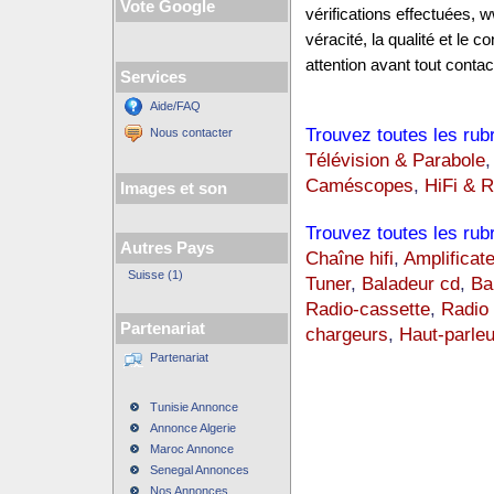
Vote Google
vérifications effectuées,
véracité, la qualité et le
attention avant tout contact
Services
Aide/FAQ
Trouvez toutes les rub
Nous contacter
Télévision & Parabole
Caméscopes
,
HiFi & R
Images et son
Trouvez toutes les rub
Autres Pays
Chaîne hifi
,
Amplificate
Suisse (1)
Tuner
,
Baladeur cd
,
Ba
Radio-cassette
,
Radio
Partenariat
chargeurs
,
Haut-parleu
Partenariat
Tunisie Annonce
Annonce Algerie
Maroc Annonce
Senegal Annonces
Nos Annonces