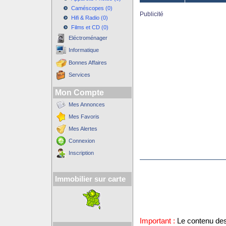
Caméscopes (0)
Publicité
Hifi & Radio (0)
Films et CD (0)
Eléctroménager
Informatique
Bonnes Affaires
Services
Mon Compte
Mes Annonces
Mes Favoris
Mes Alertes
Connexion
Inscription
Immobilier sur carte
Important :
Le contenu des 