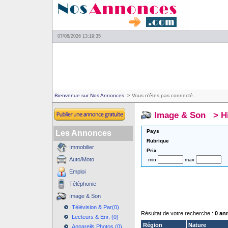
07/08/2026 13:19:35
Bienvenue sur Nos Annonces.
> Vous n'êtes pas connecté.
Image & Son
>
H
Pays
Les Annonces
Rubrique
Immobilier
Prix
Auto/Moto
min
max
Emploi
Téléphonie
Image & Son
Télévision & Par(0)
Résultat de votre recherche :
0 an
Lecteurs & Enr. (0)
Région
Nature
Appareils Photos (0)