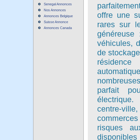
parfaitemen
Senegal Annonces
Nos Annonces
offre une s
Annonces Belgique
Suisse Annonce
rares sur l
Annonces Canada
généreuse 
véhicules, 
de stockage/
résidenc
automatiqu
nombreuses 
parfait po
électrique
centre-vi
commerces e
risques a
disponib