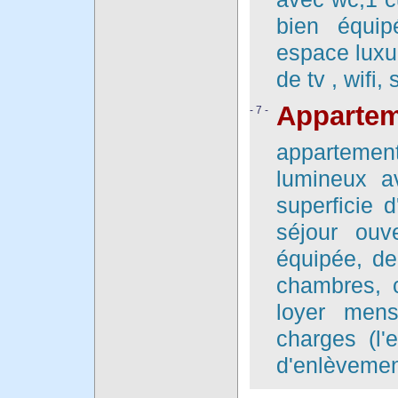
bien équip
espace luxue
de tv , wifi,
Appartem
- 7 -
appartement
lumineux a
superficie 
séjour ouv
équipée, de
chambres, c
loyer mens
charges (l'e
d'enlèvemen