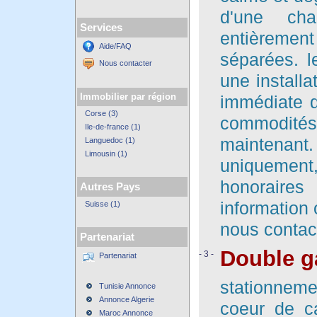
d'une cha
Services
entièremen
Aide/FAQ
séparées. l
Nous contacter
une installa
Immobilier par région
immédiate d
Corse (3)
commodité
Ile-de-france (1)
maintenant.
Languedoc (1)
Limousin (1)
uniquemen
honoraires
Autres Pays
information 
Suisse (1)
nous contac
Partenariat
Double ga
- 3 -
Partenariat
stationnem
Tunisie Annonce
Annonce Algerie
coeur de ca
Maroc Annonce