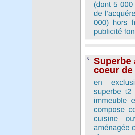
(dont 5 000 
de l’acquére
000) hors f
publicité fon
Superbe 
- 5 -
coeur de 
en exclus
superbe t2
immeuble en
compose co
cuisine ou
aménagée et