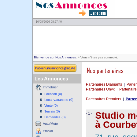
10/08/2026 08:27:40
Bienvenue sur Nos Annonces.
> Vous n'êtes pas connecté.
Les Annonces
Partenaires Diamants
|
Parte
Immobilier
Partenaires Onyx
|
Partenair
Location (0)
Partenaires Premiers
|
Parten
Loca. vacances (0)
Vente (0)
Terrain (0)
Studio m
- 1 -
Demandes (0)
à Courbe
Auto/Moto
Emploi