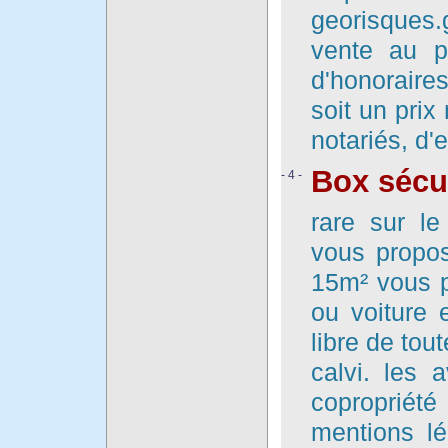
georisques.
vente au p
d'honoraires
soit un prix
notariés, d'
Box sécur
- 4 -
rare sur l
vous propos
15m² vous p
ou voiture 
libre de tou
calvi. les a
coproprié
mentions l