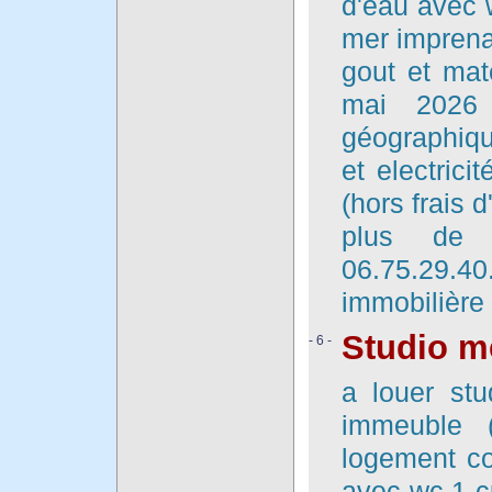
d'eau avec 
mer imprena
gout et mat
mai 2026 d
géographiqu
et electrici
(hors frais d
plus de 
06.75.29.4
immobilière
Studio m
- 6 -
a louer st
immeuble 
logement co
avec wc,1 c