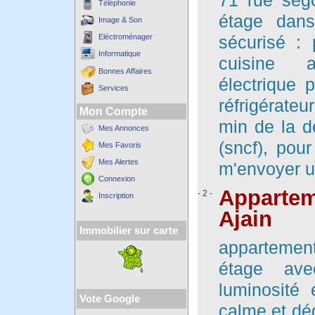
71 rue sego
Téléphonie
étage dans
Image & Son
Eléctroménager
sécurisé : 
Informatique
cuisine a
Bonnes Affaires
électrique 
Services
réfrigérateu
Mon Compte
min de la d
Mes Annonces
(sncf), pou
Mes Favoris
Mes Alertes
m'envoyer 
Connexion
Appartem
- 2 -
Inscription
Ajain
Immobilier sur carte
appartemen
étage ave
luminosité 
Vote Google
calme et dé