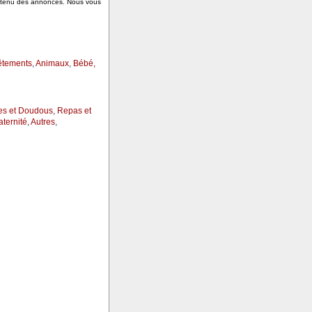
ontenu des annonces. Nous vous
êtements
,
Animaux
,
Bébé,
es et Doudous
,
Repas et
ternité
,
Autres
,