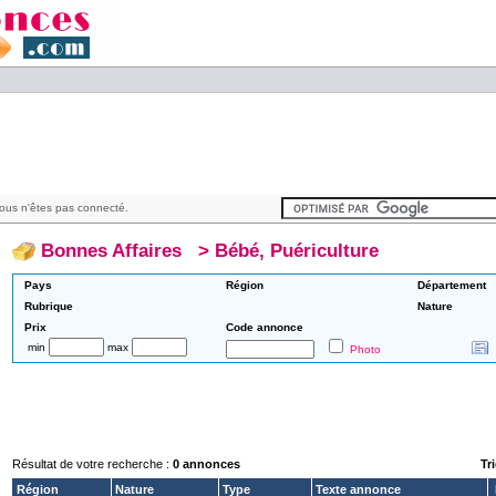
ous n'êtes pas connecté.
Bonnes Affaires
>
Bébé, Puériculture
Pays
Région
Département
Rubrique
Nature
Prix
Code annonce
min
max
Photo
Résultat de votre recherche :
0 annonces
Tri
Région
Nature
Type
Texte annonce