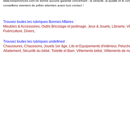
www.nosannonces.com ne donne aucune garantie concernant : la véracité, la qualité et le c
conseillons vivement de prêter attention avant tout contact !
Trouvez toutes les rubriques Bonnes Affaires :
Meubles & Accessoires
,
Outils Bricolage et jardinage
,
Jeux & Jouets
,
Librairie
,
V
Puériculture
,
Divers
,
Trouvez toutes les rubriques undefined :
Chaussures, Chaussons
,
Jouets 1er âge
,
Lits et Equipements d'intérieur
,
Peluch
Allaitement
,
Sécurité du bébé
,
Toilette et Bain
,
Vêtements bébé
,
Vêtements de ma