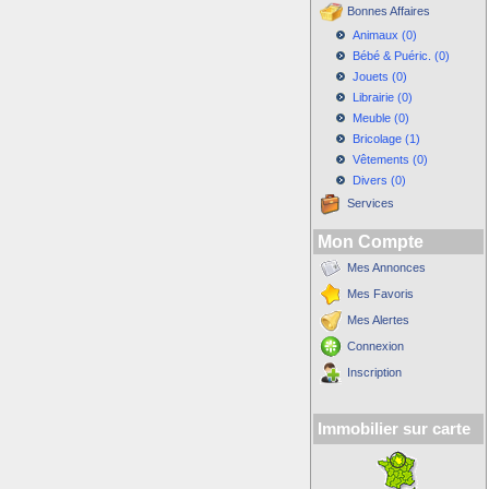
Bonnes Affaires
Animaux (0)
Bébé & Puéric. (0)
Jouets (0)
Librairie (0)
Meuble (0)
Bricolage (1)
Vêtements (0)
Divers (0)
Services
Mon Compte
Mes Annonces
Mes Favoris
Mes Alertes
Connexion
Inscription
Immobilier sur carte