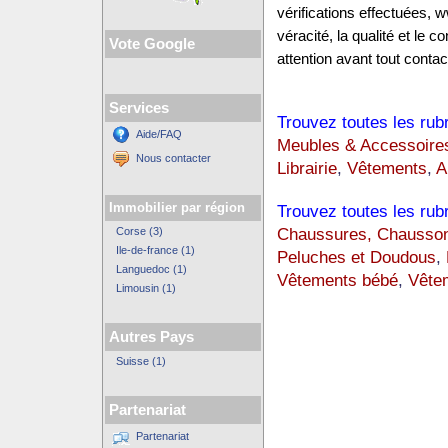
vérifications effectuées,
véracité, la qualité et le
Vote Google
attention avant tout contact
Services
Trouvez toutes les rub
Aide/FAQ
Meubles & Accessoire
Nous contacter
Librairie
,
Vêtements
,
A
Immobilier par région
Trouvez toutes les rub
Chaussures, Chausso
Corse (3)
Ile-de-france (1)
Peluches et Doudous
,
Languedoc (1)
Vêtements bébé
,
Vêtem
Limousin (1)
Autres Pays
Suisse (1)
Partenariat
Partenariat