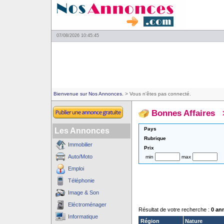
07/08/2026 10:45:45
Bienvenue sur Nos Annonces.
> Vous n'êtes pas connecté.
Bonnes Affaires
Pays
Les Annonces
Rubrique
Immobilier
Prix
Auto/Moto
min
max
Emploi
Téléphonie
Image & Son
Eléctroménager
Résultat de votre recherche :
0 an
Informatique
Région
Nature