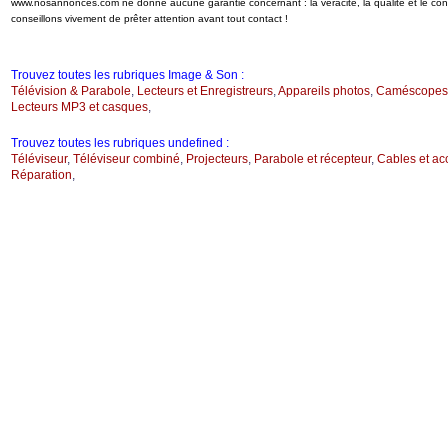
www.nosannonces.com ne donne aucune garantie concernant : la véracité, la qualité et le c
conseillons vivement de prêter attention avant tout contact !
Trouvez toutes les rubriques Image & Son :
Télévision & Parabole
,
Lecteurs et Enregistreurs
,
Appareils photos
,
Caméscopes
Lecteurs MP3 et casques
,
Trouvez toutes les rubriques undefined :
Téléviseur
,
Téléviseur combiné
,
Projecteurs
,
Parabole et récepteur
,
Cables et ac
Réparation
,