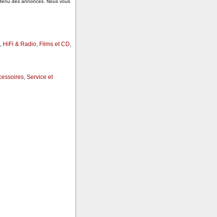
ontenu des annonces. Nous vous
,
HiFi & Radio
,
Films et CD
,
cessoires
,
Service et