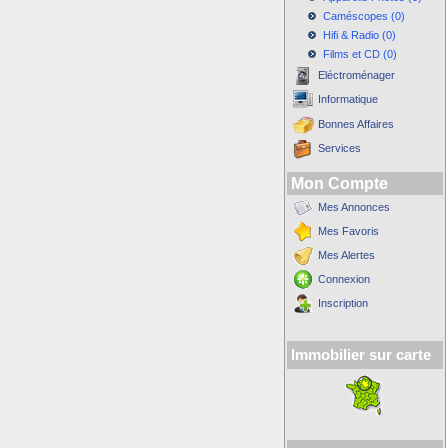
Caméscopes (0)
Hifi & Radio (0)
Films et CD (0)
Eléctroménager
Informatique
Bonnes Affaires
Services
Mon Compte
Mes Annonces
Mes Favoris
Mes Alertes
Connexion
Inscription
Immobilier sur carte