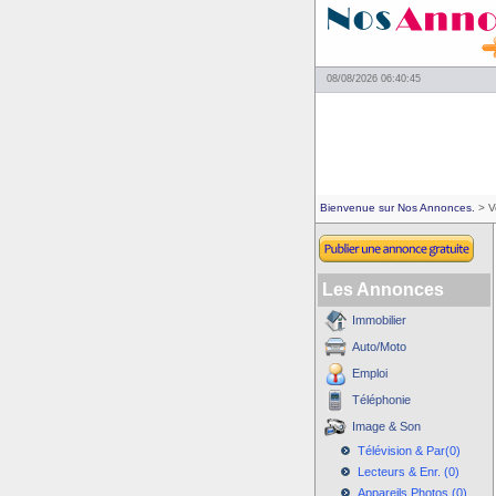
08/08/2026 06:40:45
Bienvenue sur Nos Annonces.
> V
Les Annonces
Immobilier
Auto/Moto
Emploi
Téléphonie
Image & Son
Télévision & Par(0)
Lecteurs & Enr. (0)
Appareils Photos (0)