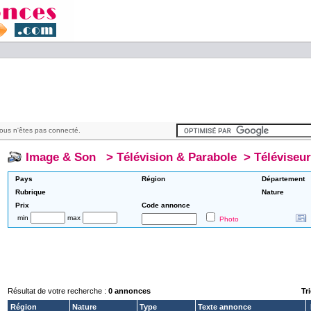
ous n'êtes pas connecté.
Image & Son
>
Télévision & Parabole
>
Téléviseur
Pays
Région
Département
Rubrique
Nature
Prix
Code annonce
min
max
Photo
Résultat de votre recherche :
0 annonces
Tri
Région
Nature
Type
Texte annonce