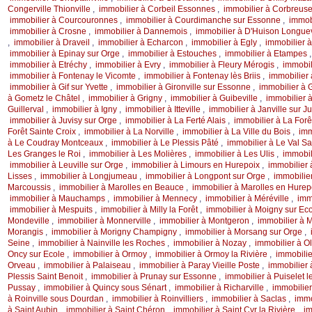
Congerville Thionville
,
immobilier à Corbeil Essonnes
,
immobilier à Corbreus
immobilier à Courcouronnes
,
immobilier à Courdimanche sur Essonne
,
immob
immobilier à Crosne
,
immobilier à Dannemois
,
immobilier à D'Huison Longuev
,
immobilier à Draveil
,
immobilier à Echarcon
,
immobilier à Egly
,
immobilier 
immobilier à Epinay sur Orge
,
immobilier à Estouches
,
immobilier à Etampes
immobilier à Etréchy
,
immobilier à Evry
,
immobilier à Fleury Mérogis
,
immobil
immobilier à Fontenay le Vicomte
,
immobilier à Fontenay lès Briis
,
immobilier 
immobilier à Gif sur Yvette
,
immobilier à Gironville sur Essonne
,
immobilier à 
à Gometz le Châtel
,
immobilier à Grigny
,
immobilier à Guibeville
,
immobilier 
Guillerval
,
immobilier à Igny
,
immobilier à Itteville
,
immobilier à Janville sur J
immobilier à Juvisy sur Orge
,
immobilier à La Ferté Alais
,
immobilier à La Forê
Forêt Sainte Croix
,
immobilier à La Norville
,
immobilier à La Ville du Bois
,
imm
à Le Coudray Montceaux
,
immobilier à Le Plessis Pâté
,
immobilier à Le Val S
Les Granges le Roi
,
immobilier à Les Molières
,
immobilier à Les Ulis
,
immobil
immobilier à Leuville sur Orge
,
immobilier à Limours en Hurepoix
,
immobilier 
Lisses
,
immobilier à Longjumeau
,
immobilier à Longpont sur Orge
,
immobilie
Marcoussis
,
immobilier à Marolles en Beauce
,
immobilier à Marolles en Hure
immobilier à Mauchamps
,
immobilier à Mennecy
,
immobilier à Méréville
,
imm
immobilier à Mespuits
,
immobilier à Milly la Forêt
,
immobilier à Moigny sur Ec
Mondeville
,
immobilier à Monnerville
,
immobilier à Montgeron
,
immobilier à 
Morangis
,
immobilier à Morigny Champigny
,
immobilier à Morsang sur Orge
,
Seine
,
immobilier à Nainville les Roches
,
immobilier à Nozay
,
immobilier à Ol
Oncy sur Ecole
,
immobilier à Ormoy
,
immobilier à Ormoy la Rivière
,
immobilie
Orveau
,
immobilier à Palaiseau
,
immobilier à Paray Vieille Poste
,
immobilier
Plessis Saint Benoit
,
immobilier à Prunay sur Essonne
,
immobilier à Puiselet 
Pussay
,
immobilier à Quincy sous Sénart
,
immobilier à Richarville
,
immobilier
à Roinville sous Dourdan
,
immobilier à Roinvilliers
,
immobilier à Saclas
,
immo
à Saint Aubin
,
immobilier à Saint Chéron
,
immobilier à Saint Cyr la Rivière
,
im