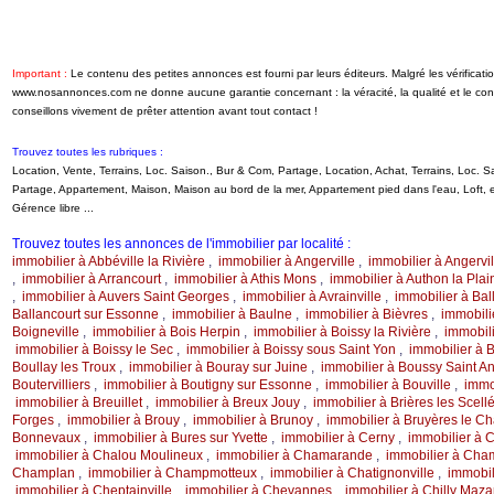
Important :
Le contenu des petites annonces est fourni par leurs éditeurs. Malgré les vérificati
www.nosannonces.com ne donne aucune garantie concernant : la véracité, la qualité et le c
conseillons vivement de prêter attention avant tout contact !
Trouvez toutes les rubriques :
Location, Vente, Terrains, Loc. Saison., Bur & Com, Partage, Location, Achat, Terrains, Loc.
Partage, Appartement, Maison, Maison au bord de la mer, Appartement pied dans l'eau, Loft
Gérence libre ...
Trouvez toutes les annonces de l'immobilier par localité :
immobilier à Abbéville la Rivière
,
immobilier à Angerville
,
immobilier à Angervil
,
immobilier à Arrancourt
,
immobilier à Athis Mons
,
immobilier à Authon la Pla
,
immobilier à Auvers Saint Georges
,
immobilier à Avrainville
,
immobilier à Ball
Ballancourt sur Essonne
,
immobilier à Baulne
,
immobilier à Bièvres
,
immobili
Boigneville
,
immobilier à Bois Herpin
,
immobilier à Boissy la Rivière
,
immobili
immobilier à Boissy le Sec
,
immobilier à Boissy sous Saint Yon
,
immobilier à 
Boullay les Troux
,
immobilier à Bouray sur Juine
,
immobilier à Boussy Saint A
Boutervilliers
,
immobilier à Boutigny sur Essonne
,
immobilier à Bouville
,
immo
immobilier à Breuillet
,
immobilier à Breux Jouy
,
immobilier à Brières les Scell
Forges
,
immobilier à Brouy
,
immobilier à Brunoy
,
immobilier à Bruyères le Ch
Bonnevaux
,
immobilier à Bures sur Yvette
,
immobilier à Cerny
,
immobilier à 
immobilier à Chalou Moulineux
,
immobilier à Chamarande
,
immobilier à Cha
Champlan
,
immobilier à Champmotteux
,
immobilier à Chatignonville
,
immobil
immobilier à Cheptainville
,
immobilier à Chevannes
,
immobilier à Chilly Maza