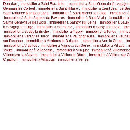
Dourdan
,
immobilier à Saint Escobille
,
immobilier à Saint Germain lès Arpajo
Germain lès Corbeil
,
immobilier à Saint Hilaire
,
immobilier à Saint Jean de B
Saint Maurice Montcouronne
,
immobilier à Saint Michel sur Orge
,
immobilier à
immobilier à Saint Sulpice de Favières
,
immobilier à Saint Vrain
,
immobilier à
Sainte Geneviève des Bois
,
immobilier à Saintry sur Seine
,
immobilier à Saulx
à Savigny sur Orge
,
immobilier à Sermaise
,
immobilier à Soisy sur Ecole
,
imm
immobilier à Souzy la Briche
,
immobilier à Tigery
,
immobilier à Torfou
,
immobi
immobilier à Varennes Jarcy
,
immobilier à Vaugrigneuse
,
immobilier à Vauha
sur Essonne
,
immobilier à Verrières le Buisson
,
immobilier à Vert le Grand
,
im
immobilier à Videlles
,
immobilier à Vigneux sur Seine
,
immobilier à Villabé
,
i
Yvette
,
immobilier à Villeconin
,
immobilier à Villejust
,
immobilier à Villemoiss
Villeneuve sur Auvers
,
immobilier à Villiers le Bâcle
,
immobilier à Villiers sur 
Chatillon
,
immobilier à Wissous
,
immobilier à Yerres
,