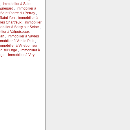
n
,
immobilier à Saint
eauregard
,
immobilier à
 Saint Pierre du Perray
,
 Saint Yon
,
immobilier à
 les Chartreux
,
immobilier
obilier à Soisy sur Seine
,
lier à Valpuiseaux
,
llan
,
immobilier à Vayres
mobilier à Vert le Petit
,
mmobilier à Villebon sur
on sur Orge
,
immobilier à
Orge
,
immobilier à Viry