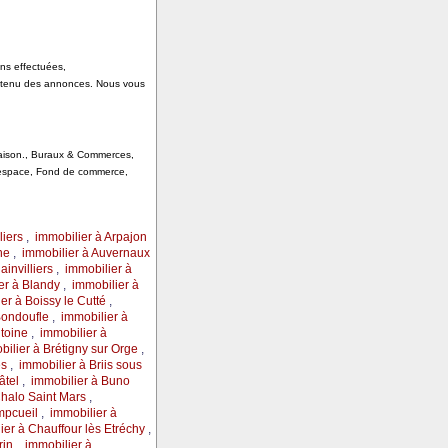
ons effectuées,
ontenu des annonces. Nous vous
 Saison., Buraux & Commerces,
, espace, Fond de commerce,
liers
,
immobilier à Arpajon
ine
,
immobilier à Auvernaux
ainvilliers
,
immobilier à
er à Blandy
,
immobilier à
er à Boissy le Cutté
,
Bondoufle
,
immobilier à
ntoine
,
immobilier à
bilier à Brétigny sur Orge
,
és
,
immobilier à Briis sous
âtel
,
immobilier à Buno
Chalo Saint Mars
,
mpcueil
,
immobilier à
ier à Chauffour lès Etréchy
,
rin
,
immobilier à