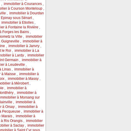
e
,
immobilier à Courances
,
ilier à Courson Monteloup
,
ille
,
immobilier à Dourdan
à Epinay sous Sénart
,
,
immobilier à Etiolles
,
ier à Fontaine la Rivière
,
à Forges les Bains
,
Gometz la Ville
,
immobilier
à Guigneville
,
immobilier à
uine
,
immobilier à Janvry
,
t le Roi
,
immobilier à La
obilier à Lardy
,
immobilier
aint Germain
,
immobilier à
ier à Leudeville
,
à Linas
,
immobilier à
r à Maisse
,
immobilier à
poix
,
immobilier à Massy
,
obilier à Mérobert
,
ole
,
immobilier à
Montlhéry
,
immobilier à
immobilier à Morsang sur
lainville
,
immobilier à
r à Orsay
,
immobilier à
 à Pecqueuse
,
immobilier à
le Marais
,
immobilier à
 à Ris Orangis
,
immobilier
bilier à Saclay
,
immobilier
mobilier à Saint Cyr sous