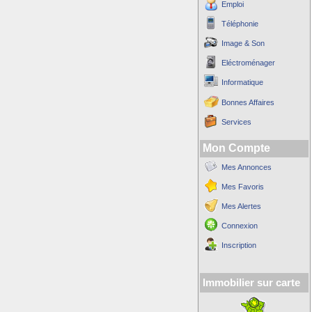
Emploi
Téléphonie
Image & Son
Eléctroménager
Informatique
Bonnes Affaires
Services
Mon Compte
Mes Annonces
Mes Favoris
Mes Alertes
Connexion
Inscription
Immobilier sur carte