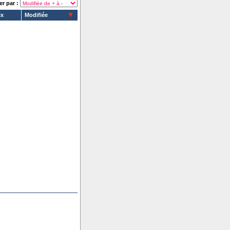
er par :
ix
Modifiée