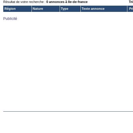
Résultat de votre recherche :
0 annonces à Ile-de-france
Tri
Région
Nature
Type
Texte annonce
Pr
Publicité