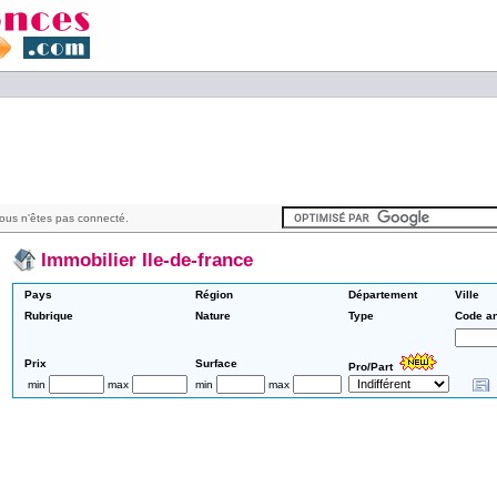
ous n'êtes pas connecté.
Immobilier Ile-de-france
Pays
Région
Département
Ville
Rubrique
Nature
Type
Code a
Prix
Surface
Pro/Part
min
max
min
max