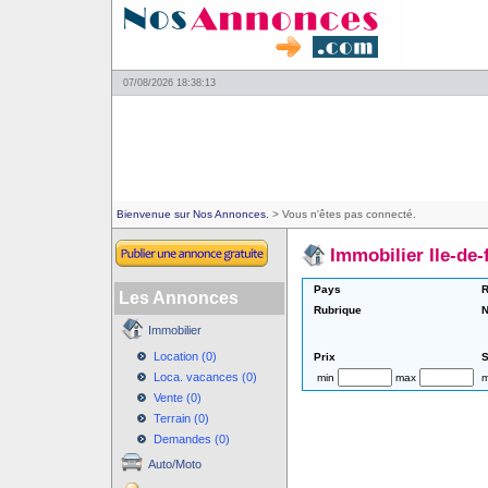
07/08/2026 18:38:13
Bienvenue sur Nos Annonces.
> Vous n'êtes pas connecté.
Immobilier Ile-de-
Pays
R
Les Annonces
Rubrique
N
Immobilier
Location (0)
Prix
S
Loca. vacances (0)
min
max
m
Vente (0)
Terrain (0)
Demandes (0)
Auto/Moto