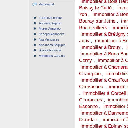
immobilier à Bois Her
Partenariat
Boissy le Cutté
,
immo
Yon
,
immobilier à Bo
Tunisie Annonce
Bouray sur Juine
,
imm
Annonce Algerie
Boutervilliers
,
immobi
Maroc Annonce
immobilier à Brétigny
Senegal Annonces
Nos Annonces
Jouy
,
immobilier à Br
Annonces Belgique
immobilier à Brouy
,
Suisse Annonce
immobilier à Buno B
Annonces Canada
Cerny
,
immobilier à 
immobilier à Chamar
Champlan
,
immobili
immobilier à Chauffou
Chevannes
,
immobili
,
immobilier à Corbei
Courances
,
immobili
Essonne
,
immobilier
immobilier à Dannem
Dourdan
,
immobilier 
immobilier à Epinay 