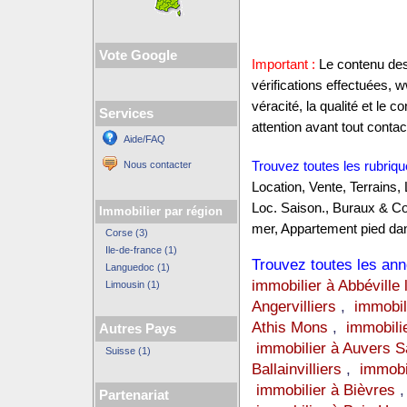
Vote Google
Important :
Le contenu des 
vérifications effectuées,
véracité, la qualité et le
Services
attention avant tout contact
Aide/FAQ
Nous contacter
Trouvez toutes les rubriqu
Location, Vente, Terrains,
Loc. Saison., Buraux & C
Immobilier par région
mer, Appartement pied dan
Corse (3)
Ile-de-france (1)
Trouvez toutes les anno
Languedoc (1)
immobilier à Abbéville 
Limousin (1)
Angervilliers
,
immobil
Athis Mons
,
immobili
Autres Pays
immobilier à Auvers 
Suisse (1)
Ballainvilliers
,
immobi
immobilier à Bièvres
Partenariat