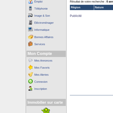
Emploi
Résultat de votre recherche :
0 an
Région
Nature
Téléphonie
Image & Son
Publicité
Eléctroménager
Informatique
Bonnes Affaires
Services
Mon Compte
Mes Annonces
Mes Favoris
Mes Alertes
Connexion
Inscription
Immobilier sur carte