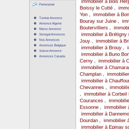
immobilier à Bois Her
Partenariat
Boissy le Cutté
,
immo
Yon
,
immobilier à Bo
Tunisie Annonce
Bouray sur Juine
,
imm
Annonce Algerie
Boutervilliers
,
immobi
Maroc Annonce
immobilier à Brétigny
Senegal Annonces
Nos Annonces
Jouy
,
immobilier à Br
Annonces Belgique
immobilier à Brouy
,
Suisse Annonce
immobilier à Buno B
Annonces Canada
Cerny
,
immobilier à 
immobilier à Chamar
Champlan
,
immobili
immobilier à Chauffou
Chevannes
,
immobili
,
immobilier à Corbei
Courances
,
immobili
Essonne
,
immobilier
immobilier à Dannem
Dourdan
,
immobilier 
immobilier à Epinay 