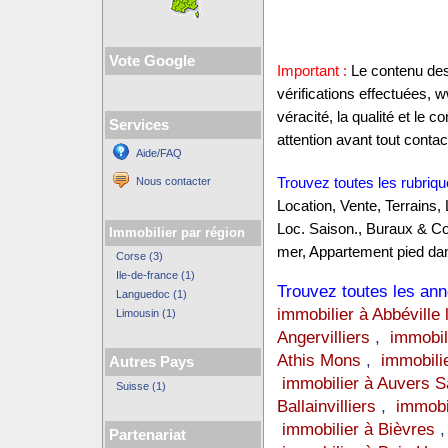
Vote Google
Important :
Le contenu des 
vérifications effectuées,
véracité, la qualité et le
Services
attention avant tout contact
Aide/FAQ
Nous contacter
Trouvez toutes les rubriqu
Location, Vente, Terrains,
Loc. Saison., Buraux & C
Immobilier par région
mer, Appartement pied dan
Corse (3)
Ile-de-france (1)
Trouvez toutes les anno
Languedoc (1)
immobilier à Abbéville 
Limousin (1)
Angervilliers
,
immobil
Athis Mons
,
immobili
Autres Pays
immobilier à Auvers 
Suisse (1)
Ballainvilliers
,
immobi
immobilier à Bièvres
Partenariat