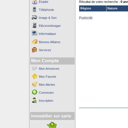
Emploi
Résultat de votre recherche :
0 an
Région
Nature
Téléphonie
Image & Son
Publicité
Eléctroménager
Informatique
Bonnes Affaires
Services
Mon Compte
Mes Annonces
Mes Favoris
Mes Alertes
Connexion
Inscription
Immobilier sur carte