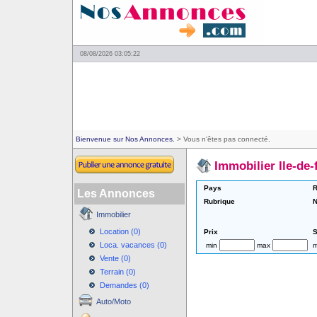
08/08/2026 03:05:22
Bienvenue sur Nos Annonces.
> Vous n'êtes pas connecté.
Immobilier Ile-de-
Pays
R
Les Annonces
Rubrique
N
Immobilier
Location (0)
Prix
S
Loca. vacances (0)
min
max
m
Vente (0)
Terrain (0)
Demandes (0)
Auto/Moto