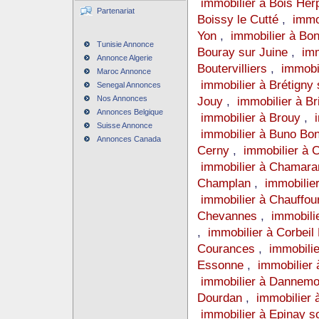
immobilier à Bois Her
Partenariat
Boissy le Cutté
,
immo
Yon
,
immobilier à Bo
Tunisie Annonce
Bouray sur Juine
,
imm
Annonce Algerie
Boutervilliers
,
immobi
Maroc Annonce
immobilier à Brétigny
Senegal Annonces
Nos Annonces
Jouy
,
immobilier à Br
Annonces Belgique
immobilier à Brouy
,
Suisse Annonce
immobilier à Buno B
Annonces Canada
Cerny
,
immobilier à 
immobilier à Chamar
Champlan
,
immobili
immobilier à Chauffou
Chevannes
,
immobili
,
immobilier à Corbei
Courances
,
immobili
Essonne
,
immobilier
immobilier à Dannem
Dourdan
,
immobilier 
immobilier à Epinay 