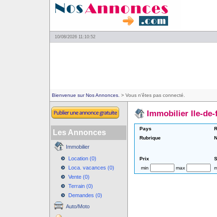
10/08/2026 11:10:52
Bienvenue sur Nos Annonces.
> Vous n'êtes pas connecté.
Immobilier Ile-de-
Pays
R
Les Annonces
Rubrique
N
Immobilier
Location (0)
Prix
S
Loca. vacances (0)
min
max
m
Vente (0)
Terrain (0)
Demandes (0)
Auto/Moto