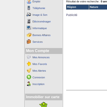
Emploi
Résultat de votre recherche :
0 an
Région
Nature
Téléphonie
Image & Son
Publicité
Eléctroménager
Informatique
Bonnes Affaires
Services
Mon Compte
Mes Annonces
Mes Favoris
Mes Alertes
Connexion
Inscription
Immobilier sur carte