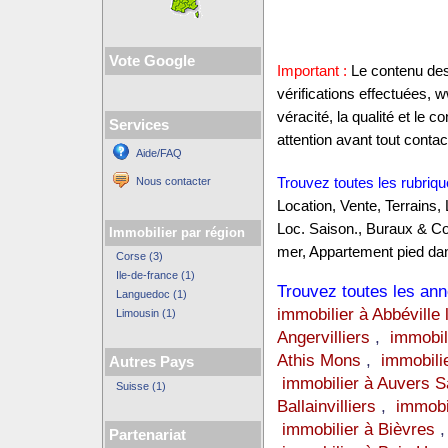
Vote Google
Important :
Le contenu des 
vérifications effectuées,
véracité, la qualité et le
Services
attention avant tout contact
Aide/FAQ
Nous contacter
Trouvez toutes les rubriqu
Location, Vente, Terrains,
Loc. Saison., Buraux & C
Immobilier par région
mer, Appartement pied dan
Corse (3)
Ile-de-france (1)
Trouvez toutes les anno
Languedoc (1)
immobilier à Abbéville 
Limousin (1)
Angervilliers
,
immobil
Athis Mons
,
immobili
Autres Pays
immobilier à Auvers 
Suisse (1)
Ballainvilliers
,
immobi
immobilier à Bièvres
Partenariat