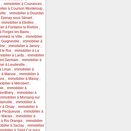
e
,
immobilier à Courances
,
ilier à Courson Monteloup
,
ille
,
immobilier à Dourdan
à Epinay sous Sénart
,
,
immobilier à Etiolles
,
ier à Fontaine la Rivière
,
à Forges les Bains
,
Gometz la Ville
,
immobilier
à Guigneville
,
immobilier à
uine
,
immobilier à Janvry
,
t le Roi
,
immobilier à La
obilier à Lardy
,
immobilier
aint Germain
,
immobilier à
ier à Leudeville
,
à Linas
,
immobilier à
r à Maisse
,
immobilier à
poix
,
immobilier à Massy
,
obilier à Mérobert
,
ole
,
immobilier à
Montlhéry
,
immobilier à
immobilier à Morsang sur
lainville
,
immobilier à
r à Orsay
,
immobilier à
 à Pecqueuse
,
immobilier à
le Marais
,
immobilier à
 à Ris Orangis
,
immobilier
bilier à Saclay
,
immobilier
mobilier à Saint Cyr sous