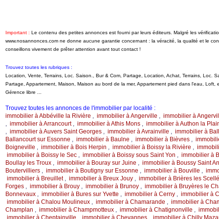
Important :
Le contenu des petites annonces est fourni par leurs éditeurs. Malgré les vérificati
www.nosannonces.com ne donne aucune garantie concernant : la véracité, la qualité et le c
conseillons vivement de prêter attention avant tout contact !
Trouvez toutes les rubriques :
Location, Vente, Terrains, Loc. Saison., Bur & Com, Partage, Location, Achat, Terrains, Loc.
Partage, Appartement, Maison, Maison au bord de la mer, Appartement pied dans l'eau, Loft
Gérence libre ...
Trouvez toutes les annonces de l'immobilier par localité :
immobilier à Abbéville la Rivière
,
immobilier à Angerville
,
immobilier à Angervil
,
immobilier à Arrancourt
,
immobilier à Athis Mons
,
immobilier à Authon la Pla
,
immobilier à Auvers Saint Georges
,
immobilier à Avrainville
,
immobilier à Ball
Ballancourt sur Essonne
,
immobilier à Baulne
,
immobilier à Bièvres
,
immobili
Boigneville
,
immobilier à Bois Herpin
,
immobilier à Boissy la Rivière
,
immobili
immobilier à Boissy le Sec
,
immobilier à Boissy sous Saint Yon
,
immobilier à 
Boullay les Troux
,
immobilier à Bouray sur Juine
,
immobilier à Boussy Saint A
Boutervilliers
,
immobilier à Boutigny sur Essonne
,
immobilier à Bouville
,
immo
immobilier à Breuillet
,
immobilier à Breux Jouy
,
immobilier à Brières les Scell
Forges
,
immobilier à Brouy
,
immobilier à Brunoy
,
immobilier à Bruyères le Ch
Bonnevaux
,
immobilier à Bures sur Yvette
,
immobilier à Cerny
,
immobilier à 
immobilier à Chalou Moulineux
,
immobilier à Chamarande
,
immobilier à Cha
Champlan
,
immobilier à Champmotteux
,
immobilier à Chatignonville
,
immobil
immobilier à Cheptainville
,
immobilier à Chevannes
,
immobilier à Chilly Maza