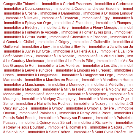
Congerville Thionville
,
immobilier à Corbeil Essonnes
,
immobilier à Corbreus
immobilier à Courcouronnes
,
immobilier à Courdimanche sur Essonne
,
immob
immobilier à Crosne
,
immobilier à Dannemois
,
immobilier à D'Huison Longuev
,
immobilier à Draveil
,
immobilier à Echarcon
,
immobilier à Egly
,
immobilier 
immobilier à Epinay sur Orge
,
immobilier à Estouches
,
immobilier à Etampes
immobilier à Etréchy
,
immobilier à Evry
,
immobilier à Fleury Mérogis
,
immobil
immobilier à Fontenay le Vicomte
,
immobilier à Fontenay lès Briis
,
immobilier 
immobilier à Gif sur Yvette
,
immobilier à Gironville sur Essonne
,
immobilier à 
à Gometz le Châtel
,
immobilier à Grigny
,
immobilier à Guibeville
,
immobilier 
Guillerval
,
immobilier à Igny
,
immobilier à Itteville
,
immobilier à Janville sur J
immobilier à Juvisy sur Orge
,
immobilier à La Ferté Alais
,
immobilier à La Forê
Forêt Sainte Croix
,
immobilier à La Norville
,
immobilier à La Ville du Bois
,
imm
à Le Coudray Montceaux
,
immobilier à Le Plessis Pâté
,
immobilier à Le Val S
Les Granges le Roi
,
immobilier à Les Molières
,
immobilier à Les Ulis
,
immobil
immobilier à Leuville sur Orge
,
immobilier à Limours en Hurepoix
,
immobilier 
Lisses
,
immobilier à Longjumeau
,
immobilier à Longpont sur Orge
,
immobilie
Marcoussis
,
immobilier à Marolles en Beauce
,
immobilier à Marolles en Hure
immobilier à Mauchamps
,
immobilier à Mennecy
,
immobilier à Méréville
,
imm
immobilier à Mespuits
,
immobilier à Milly la Forêt
,
immobilier à Moigny sur Ec
Mondeville
,
immobilier à Monnerville
,
immobilier à Montgeron
,
immobilier à 
Morangis
,
immobilier à Morigny Champigny
,
immobilier à Morsang sur Orge
,
Seine
,
immobilier à Nainville les Roches
,
immobilier à Nozay
,
immobilier à Ol
Oncy sur Ecole
,
immobilier à Ormoy
,
immobilier à Ormoy la Rivière
,
immobilie
Orveau
,
immobilier à Palaiseau
,
immobilier à Paray Vieille Poste
,
immobilier
Plessis Saint Benoit
,
immobilier à Prunay sur Essonne
,
immobilier à Puiselet 
Pussay
,
immobilier à Quincy sous Sénart
,
immobilier à Richarville
,
immobilier
à Roinville sous Dourdan
,
immobilier à Roinvilliers
,
immobilier à Saclas
,
immo
à Saint Aubin
,
immobilier à Saint Chéron
,
immobilier à Saint Cyr la Rivière
,
im