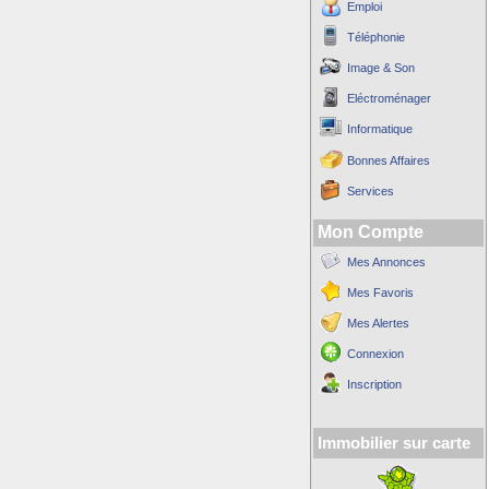
Emploi
Téléphonie
Image & Son
Eléctroménager
Informatique
Bonnes Affaires
Services
Mon Compte
Mes Annonces
Mes Favoris
Mes Alertes
Connexion
Inscription
Immobilier sur carte