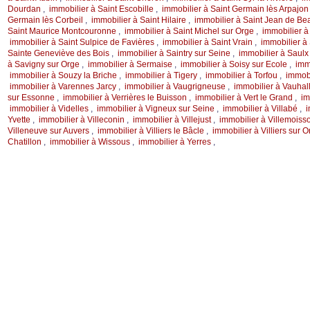
Dourdan
,
immobilier à Saint Escobille
,
immobilier à Saint Germain lès Arpajo
Germain lès Corbeil
,
immobilier à Saint Hilaire
,
immobilier à Saint Jean de B
Saint Maurice Montcouronne
,
immobilier à Saint Michel sur Orge
,
immobilier à
immobilier à Saint Sulpice de Favières
,
immobilier à Saint Vrain
,
immobilier à
Sainte Geneviève des Bois
,
immobilier à Saintry sur Seine
,
immobilier à Saulx
à Savigny sur Orge
,
immobilier à Sermaise
,
immobilier à Soisy sur Ecole
,
imm
immobilier à Souzy la Briche
,
immobilier à Tigery
,
immobilier à Torfou
,
immobi
immobilier à Varennes Jarcy
,
immobilier à Vaugrigneuse
,
immobilier à Vauha
sur Essonne
,
immobilier à Verrières le Buisson
,
immobilier à Vert le Grand
,
im
immobilier à Videlles
,
immobilier à Vigneux sur Seine
,
immobilier à Villabé
,
i
Yvette
,
immobilier à Villeconin
,
immobilier à Villejust
,
immobilier à Villemoiss
Villeneuve sur Auvers
,
immobilier à Villiers le Bâcle
,
immobilier à Villiers sur 
Chatillon
,
immobilier à Wissous
,
immobilier à Yerres
,