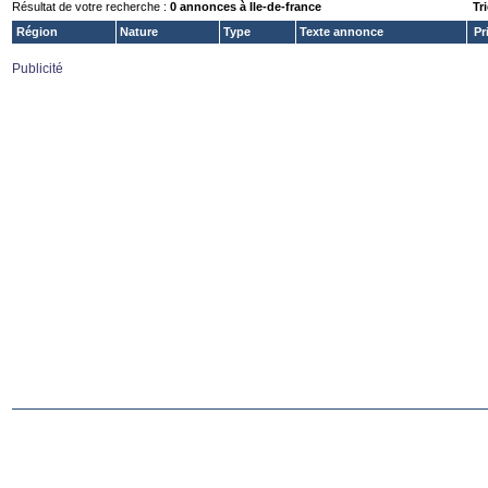
Résultat de votre recherche :
0 annonces à Ile-de-france
Tri
Région
Nature
Type
Texte annonce
Pr
Publicité