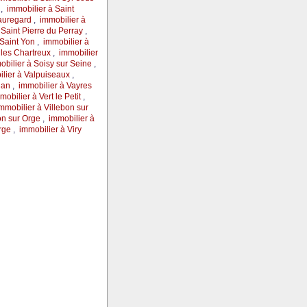
n
,
immobilier à Saint
eauregard
,
immobilier à
 Saint Pierre du Perray
,
 Saint Yon
,
immobilier à
 les Chartreux
,
immobilier
obilier à Soisy sur Seine
,
lier à Valpuiseaux
,
llan
,
immobilier à Vayres
mobilier à Vert le Petit
,
mmobilier à Villebon sur
on sur Orge
,
immobilier à
Orge
,
immobilier à Viry