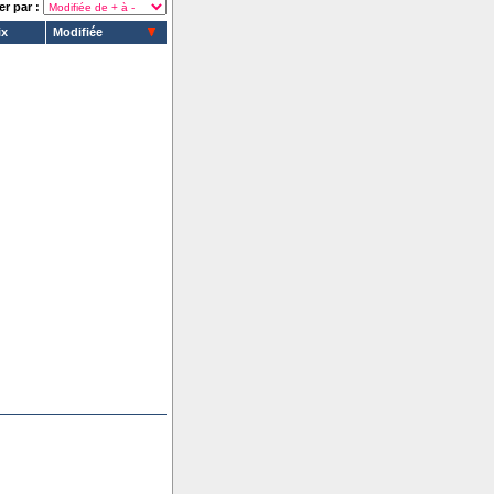
er par :
ix
Modifiée