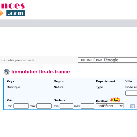
ous n'êtes pas connecté.
Immobilier Ile-de-france
Pays
Région
Département
Ville
Rubrique
Nature
Type
Code a
Prix
Surface
Pro/Part
min
max
min
max