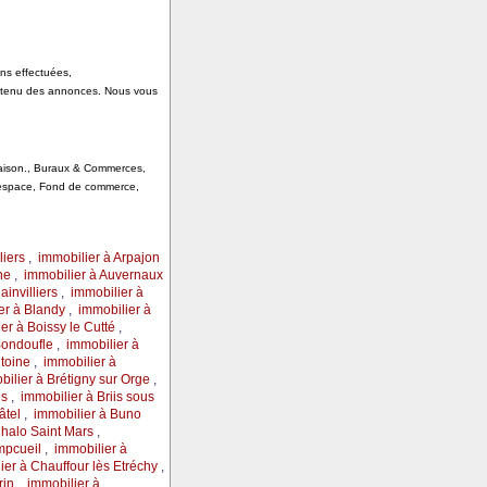
ons effectuées,
ontenu des annonces. Nous vous
 Saison., Buraux & Commerces,
, espace, Fond de commerce,
liers
,
immobilier à Arpajon
ine
,
immobilier à Auvernaux
ainvilliers
,
immobilier à
er à Blandy
,
immobilier à
er à Boissy le Cutté
,
Bondoufle
,
immobilier à
ntoine
,
immobilier à
bilier à Brétigny sur Orge
,
és
,
immobilier à Briis sous
âtel
,
immobilier à Buno
Chalo Saint Mars
,
mpcueil
,
immobilier à
ier à Chauffour lès Etréchy
,
rin
,
immobilier à