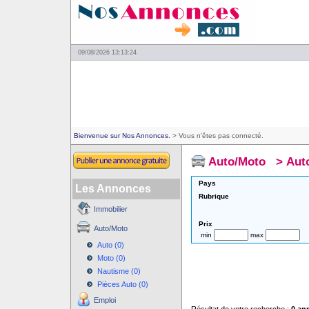
09/08/2026 13:13:24
Bienvenue sur Nos Annonces.
> Vous n'êtes pas connecté.
Auto/Moto
>
Aut
Pays
Les Annonces
Rubrique
Immobilier
Prix
Auto/Moto
min
max
Auto (0)
Moto (0)
Nautisme (0)
Pièces Auto (0)
Emploi