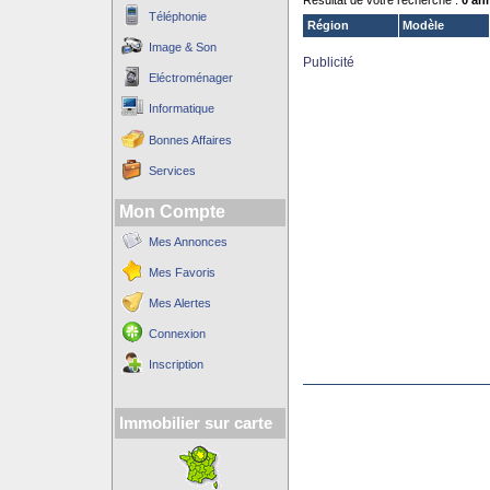
Résultat de votre recherche :
0 an
Téléphonie
Région
Modèle
Image & Son
Publicité
Eléctroménager
Informatique
Bonnes Affaires
Services
Mon Compte
Mes Annonces
Mes Favoris
Mes Alertes
Connexion
Inscription
Immobilier sur carte