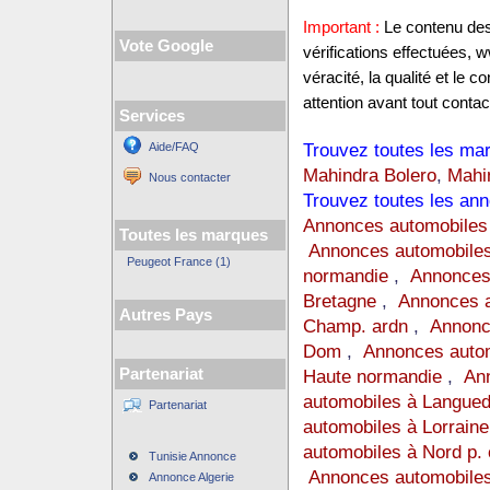
Important :
Le contenu des 
Vote Google
vérifications effectuées,
véracité, la qualité et le
attention avant tout contact
Services
Trouvez toutes les mar
Aide/FAQ
Mahindra Bolero
,
Mahi
Nous contacter
Trouvez toutes les ann
Annonces automobiles
Toutes les marques
Annonces automobiles
Peugeot France (1)
normandie
,
Annonces
Bretagne
,
Annonces a
Autres Pays
Champ. ardn
,
Annonc
Dom
,
Annonces auto
Partenariat
Haute normandie
,
Ann
automobiles à Langue
Partenariat
automobiles à Lorraine
automobiles à Nord p. 
Tunisie Annonce
Annonces automobiles
Annonce Algerie