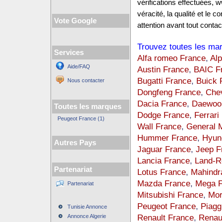
vérifications effectuées,
véracité, la qualité et le
Vote Google
attention avant tout contact
Trouvez toutes les mar
Services
Alfa romeo France
,
Alp
Aide/FAQ
Austin France
,
BAIC F
Bugatti France
,
Buick 
Nous contacter
Dongfeng France
,
Chev
Dacia France
,
Daewoo
Toutes les marques
Dodge France
,
Ferrari
Peugeot France (1)
Wall France
,
General 
Hummer France
,
Hyun
Autres Pays
Jaguar France
,
Jeep F
Lancia France
,
Land-R
Partenariat
Lotus France
,
Mahindr
Mazda France
,
Mega F
Partenariat
Mitsubishi France
,
Mor
Peugeot France
,
Piagg
Tunisie Annonce
Renault France
,
Renau
Annonce Algerie