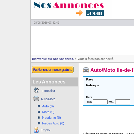
08/08/2026 07:49:42
Bienvenue sur Nos Annonces.
> Vous n'êtes pas connecté.
Auto/Moto Ile-de-
Pays
Les Annonces
Rubrique
Immobilier
Prix
Auto/Moto
min
max
Auto (0)
Moto (0)
Nautisme (0)
Pièces Auto (0)
Emploi