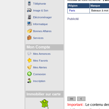
Résultat de votre recherche :
1 an
Téléphonie
Région
Marque
Image & Son
Paris
Bateaux à mot
Eléctroménager
Publicité
Informatique
Bonnes Affaires
Services
Mon Compte
Mes Annonces
Mes Favoris
Mes Alertes
Connexion
Inscription
Immobilier sur carte
Important :
Le contenu des 