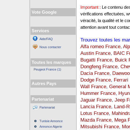
Important :
Le contenu des 
Vote Google
vérifications effectuées,
véracité, la qualité et le
attention avant tout contact
Services
Trouvez toutes les mar
Aide/FAQ
Alfa romeo France
,
Alp
Nous contacter
Austin France
,
BAIC F
Bugatti France
,
Buick 
Toutes les marques
Dongfeng France
,
Chev
Peugeot France (1)
Dacia France
,
Daewoo
Dodge France
,
Ferrari
Autres Pays
Wall France
,
General 
Hummer France
,
Hyun
Partenariat
Jaguar France
,
Jeep F
Lancia France
,
Land-R
Partenariat
Lotus France
,
Mahindr
Mazda France
,
Mega F
Tunisie Annonce
Mitsubishi France
,
Mor
Annonce Algerie