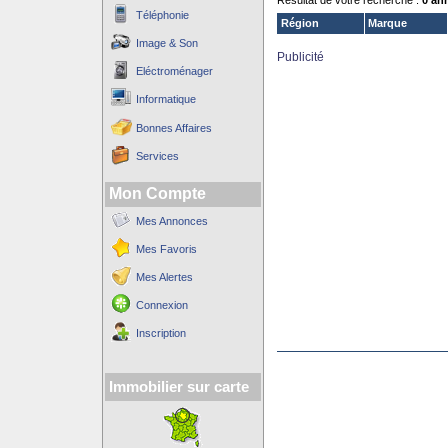
Résultat de votre recherche :
0 an
Téléphonie
Région
Marque
Image & Son
Publicité
Eléctroménager
Informatique
Bonnes Affaires
Services
Mon Compte
Mes Annonces
Mes Favoris
Mes Alertes
Connexion
Inscription
Immobilier sur carte