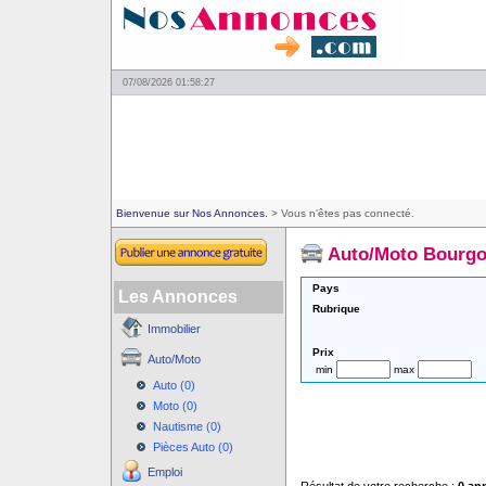
07/08/2026 01:58:27
Bienvenue sur Nos Annonces.
> Vous n'êtes pas connecté.
Auto/Moto Bourg
Pays
Les Annonces
Rubrique
Immobilier
Prix
Auto/Moto
min
max
Auto (0)
Moto (0)
Nautisme (0)
Pièces Auto (0)
Emploi