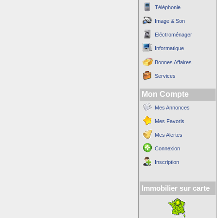
Téléphonie
Image & Son
Eléctroménager
Informatique
Bonnes Affaires
Services
Mon Compte
Mes Annonces
Mes Favoris
Mes Alertes
Connexion
Inscription
Immobilier sur carte