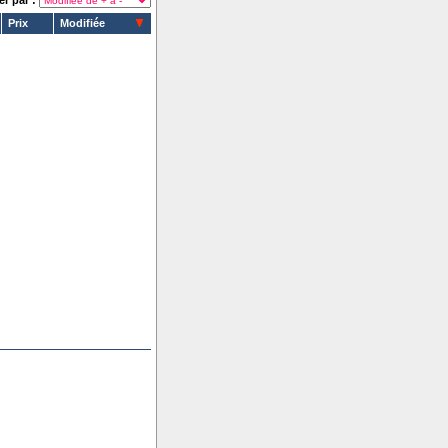
er par :
Prix
Modifiée