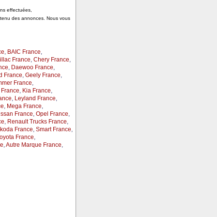
ons effectuées,
ontenu des annonces. Nous vous
ce
,
BAIC France
,
llac France
,
Chery France
,
nce
,
Daewoo France
,
d France
,
Geely France
,
mer France
,
 France
,
Kia France
,
ance
,
Leyland France
,
ce
,
Mega France
,
issan France
,
Opel France
,
ce
,
Renault Trucks France
,
koda France
,
Smart France
,
oyota France
,
ce
,
Autre Marque France
,