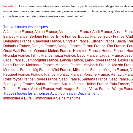
Important :
Le contenu des petites annonces est fourni par leurs éditeurs. Malgré les vérificati
www.nosannonces.com ne donne aucune garantie concernant : la véracité, la qualité et le c
conseillons vivement de prêter attention avant tout contact !
Trouvez toutes les marques :
Alfa romeo France
,
Alpina France
,
Aston martin France
,
Audi France
,
Austin Fran
Bentley France
,
Bertone France
,
Bmw France
,
Bugatti France
,
Buick France
,
Cadi
Dongfeng France
,
Chevrolet France
,
Chrysler France
,
Citroen France
,
Dacia Fra
Daihatsu France
,
Dangel France
,
Dodge France
,
Ferrari France
,
Fiat France
,
For
Great Wall France
,
General Motors France
,
Hommell France
,
Honda France
,
Hum
Hyundai France
,
Infiniti France
,
Isuzu France
,
Iveco France
,
Jaguar France
,
Jeep
Lada France
,
Lamborghini France
,
Lancia France
,
Land-Rover France
,
Lexus Fr
Lotus France
,
Mahindra France
,
Maserati France
,
Maybach France
,
Mazda Fran
Mercedes France
,
Mg France
,
Mini France
,
Mitsubishi France
,
Morgan France
,
N
Peugeot France
,
Piaggio France
,
Pontiac France
,
Porsche France
,
Renault Fran
Rolls royce France
,
Rover France
,
Saab France
,
Santana France
,
Seat France
,
S
Ssangyong France
,
Subaru France
,
Suzuki France
,
Talbot France
,
Tata France
,
T
Triumph France
,
Venturi France
,
Volkswagen France
,
Volvo France
,
Wallys Fran
Trouvez toutes les annonces Automobiles par Département :
immobilier à Eure
,
immobilier à Seine maritime
,