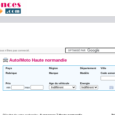
ous n'êtes pas connecté.
Auto/Moto Haute normandie
Pays
Région
Département
Ville
Rubrique
Marque
Modèle
Code anno
Prix
Age du véhicule
Energie
min
max