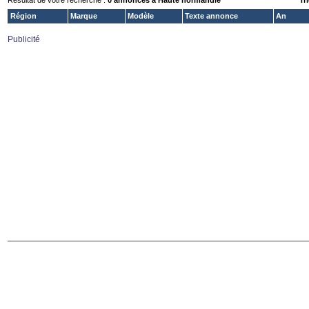
Résultat de votre recherche :
0 annonces à Haute normandie
Tri
Région
Marque
Modèle
Texte annonce
An
Publicité