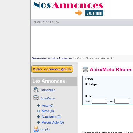
08/08/2026 12:31:50
Bienvenue sur Nos Annonces.
> Vous n'êtes pas connecté.
Auto/Moto Rhone-
Pays
Les Annonces
Rubrique
Immobilier
Prix
Auto/Moto
min
max
Auto (0)
Moto (0)
Nautisme (0)
Pièces Auto (0)
Emploi