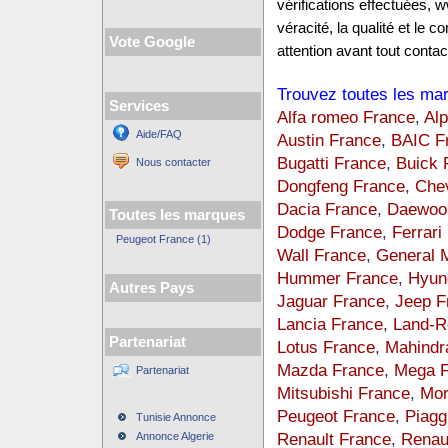
vérifications effectuées,
véracité, la qualité et le
Vote Google
attention avant tout contact
Trouvez toutes les mar
Services
Alfa romeo France
,
Alp
Aide/FAQ
Austin France
,
BAIC F
Bugatti France
,
Buick 
Nous contacter
Dongfeng France
,
Chev
Dacia France
,
Daewoo
Toutes les marques
Dodge France
,
Ferrari
Peugeot France (1)
Wall France
,
General 
Hummer France
,
Hyun
Autres Pays
Jaguar France
,
Jeep F
Lancia France
,
Land-R
Partenariat
Lotus France
,
Mahindr
Mazda France
,
Mega F
Partenariat
Mitsubishi France
,
Mor
Peugeot France
,
Piagg
Tunisie Annonce
Renault France
,
Renau
Annonce Algerie