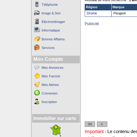
Résultat de votre recherche :
1 an
Téléphonie
Région
Marque
Image & Son
Drome
Peugeot
Eléctroménager
Publicité
Informatique
Bonnes Affaires
Services
Mon Compte
Mes Annonces
Mes Favoris
Mes Alertes
Connexion
Inscription
Immobilier sur carte
Important :
Le contenu des 