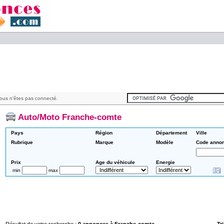
ous n'êtes pas connecté.
Auto/Moto Franche-comte
Pays
Région
Département
Ville
Rubrique
Marque
Modèle
Code anno
Prix
Age du véhicule
Energie
min
max