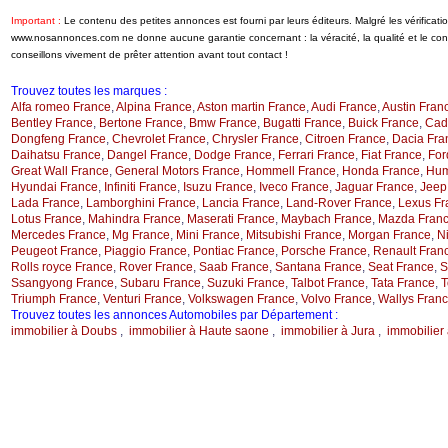
Important :
Le contenu des petites annonces est fourni par leurs éditeurs. Malgré les vérificati
www.nosannonces.com ne donne aucune garantie concernant : la véracité, la qualité et le c
conseillons vivement de prêter attention avant tout contact !
Trouvez toutes les marques :
Alfa romeo France
,
Alpina France
,
Aston martin France
,
Audi France
,
Austin Fran
Bentley France
,
Bertone France
,
Bmw France
,
Bugatti France
,
Buick France
,
Cadi
Dongfeng France
,
Chevrolet France
,
Chrysler France
,
Citroen France
,
Dacia Fra
Daihatsu France
,
Dangel France
,
Dodge France
,
Ferrari France
,
Fiat France
,
For
Great Wall France
,
General Motors France
,
Hommell France
,
Honda France
,
Hum
Hyundai France
,
Infiniti France
,
Isuzu France
,
Iveco France
,
Jaguar France
,
Jeep
Lada France
,
Lamborghini France
,
Lancia France
,
Land-Rover France
,
Lexus Fr
Lotus France
,
Mahindra France
,
Maserati France
,
Maybach France
,
Mazda Fran
Mercedes France
,
Mg France
,
Mini France
,
Mitsubishi France
,
Morgan France
,
N
Peugeot France
,
Piaggio France
,
Pontiac France
,
Porsche France
,
Renault Fran
Rolls royce France
,
Rover France
,
Saab France
,
Santana France
,
Seat France
,
S
Ssangyong France
,
Subaru France
,
Suzuki France
,
Talbot France
,
Tata France
,
T
Triumph France
,
Venturi France
,
Volkswagen France
,
Volvo France
,
Wallys Fran
Trouvez toutes les annonces Automobiles par Département :
immobilier à Doubs
,
immobilier à Haute saone
,
immobilier à Jura
,
immobilier à