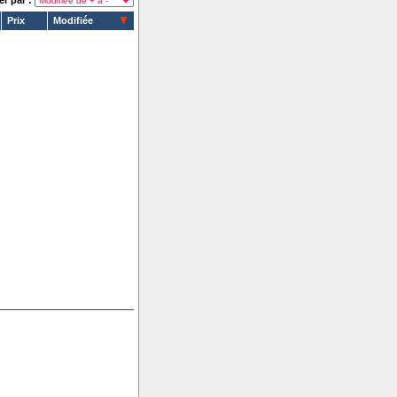
er par :
Prix
Modifiée