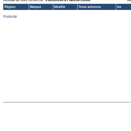
Résultat de votre recherche :
0 annonces à Franche-comte
Tri
Région
Marque
Modèle
Texte annonce
An
Publicité