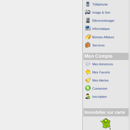
Téléphonie
Image & Son
Eléctroménager
Informatique
Bonnes Affaires
Services
Mon Compte
Mes Annonces
Mes Favoris
Mes Alertes
Connexion
Inscription
Immobilier sur carte