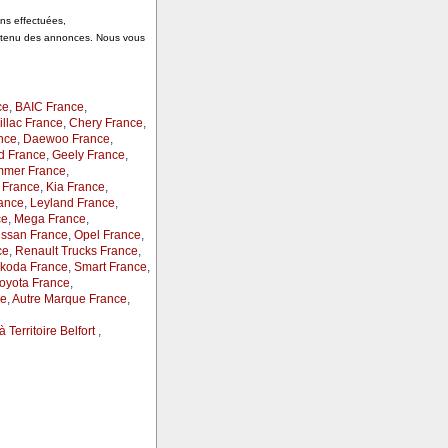
ons effectuées,
ontenu des annonces. Nous vous
ce
,
BAIC France
,
llac France
,
Chery France
,
nce
,
Daewoo France
,
d France
,
Geely France
,
mer France
,
 France
,
Kia France
,
ance
,
Leyland France
,
ce
,
Mega France
,
issan France
,
Opel France
,
ce
,
Renault Trucks France
,
koda France
,
Smart France
,
oyota France
,
ce
,
Autre Marque France
,
 Territoire Belfort
,