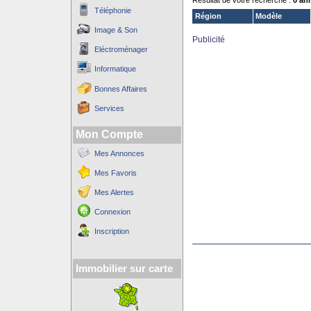
Résultat de votre recherche :
0 an
Téléphonie
Région
Modèle
Image & Son
Publicité
Eléctroménager
Informatique
Bonnes Affaires
Services
Mon Compte
Mes Annonces
Mes Favoris
Mes Alertes
Connexion
Inscription
Immobilier sur carte