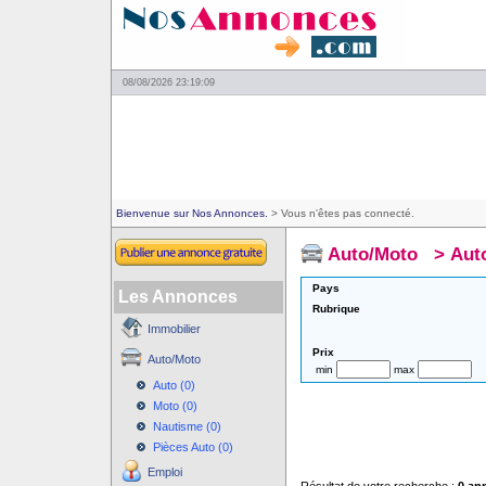
08/08/2026 23:19:09
Bienvenue sur Nos Annonces.
> Vous n'êtes pas connecté.
Auto/Moto
>
Aut
Pays
Les Annonces
Rubrique
Immobilier
Prix
Auto/Moto
min
max
Auto (0)
Moto (0)
Nautisme (0)
Pièces Auto (0)
Emploi