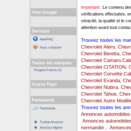
Important :
Le contenu des 
Vote Google
vérifications effectuées,
véracité, la qualité et le
attention avant tout contact
Services
Trouvez toutes les mar
Aide/FAQ
Chevrolet Alero
,
Chevr
Nous contacter
Chevrolet Beretta
,
Che
Chevrolet Camaro.Cabr
Toutes les marques
Chevrolet CITATION
,
C
Peugeot France (1)
Chevrolet Corvette.Cab
Chevrolet Evanda
,
Che
Autres Pays
Chevrolet Nubira
,
Chev
Chevrolet Tahoe
,
Chevr
Partenariat
Chevrolet Autre Modèl
Trouvez toutes les ann
Partenariat
Annonces automobiles
Annonces automobiles
Tunisie Annonce
normandie
,
Annonces
Annonce Algerie