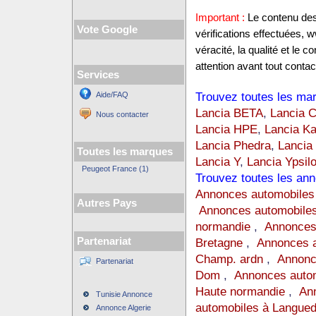
Important :
Le contenu des 
Vote Google
vérifications effectuées,
véracité, la qualité et le
attention avant tout contact
Services
Trouvez toutes les mar
Aide/FAQ
Lancia BETA
,
Lancia
Nous contacter
Lancia HPE
,
Lancia K
Lancia Phedra
,
Lancia
Toutes les marques
Lancia Y
,
Lancia Ypsil
Peugeot France (1)
Trouvez toutes les ann
Annonces automobiles
Autres Pays
Annonces automobiles
normandie
,
Annonces
Partenariat
Bretagne
,
Annonces a
Champ. ardn
,
Annonc
Partenariat
Dom
,
Annonces auto
Haute normandie
,
Ann
Tunisie Annonce
automobiles à Langue
Annonce Algerie