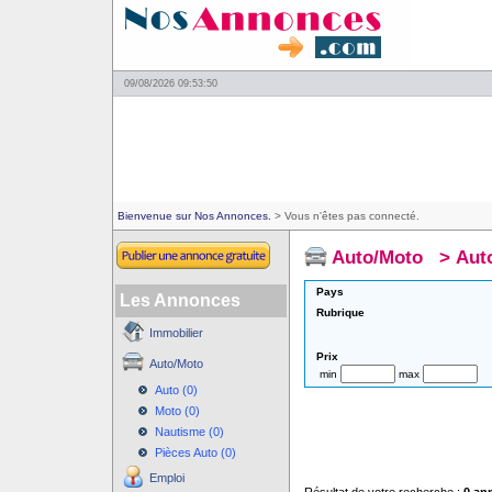
09/08/2026 09:53:50
Bienvenue sur Nos Annonces.
> Vous n'êtes pas connecté.
Auto/Moto
>
Aut
Pays
Les Annonces
Rubrique
Immobilier
Prix
Auto/Moto
min
max
Auto (0)
Moto (0)
Nautisme (0)
Pièces Auto (0)
Emploi