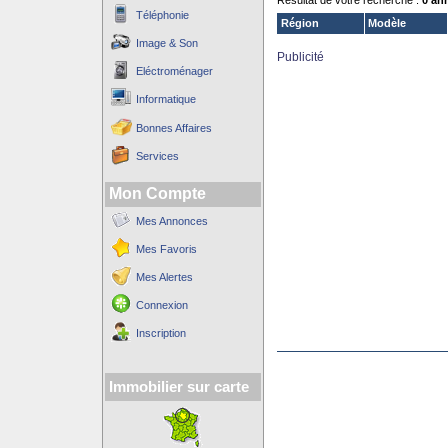
Résultat de votre recherche :
0 an
Téléphonie
Région
Modèle
Image & Son
Publicité
Eléctroménager
Informatique
Bonnes Affaires
Services
Mon Compte
Mes Annonces
Mes Favoris
Mes Alertes
Connexion
Inscription
Immobilier sur carte