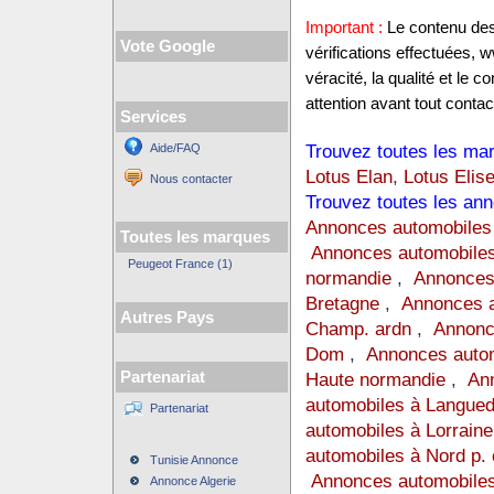
Important :
Le contenu des 
Vote Google
vérifications effectuées,
véracité, la qualité et le
attention avant tout contact
Services
Trouvez toutes les mar
Aide/FAQ
Lotus Elan
,
Lotus Elis
Nous contacter
Trouvez toutes les ann
Annonces automobiles
Toutes les marques
Annonces automobiles
Peugeot France (1)
normandie
,
Annonces
Bretagne
,
Annonces a
Autres Pays
Champ. ardn
,
Annonc
Dom
,
Annonces auto
Partenariat
Haute normandie
,
Ann
automobiles à Langue
Partenariat
automobiles à Lorraine
automobiles à Nord p. 
Tunisie Annonce
Annonces automobiles
Annonce Algerie