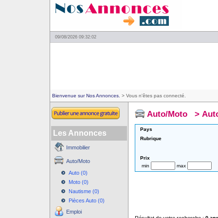
09/08/2026 09:32:02
Bienvenue sur Nos Annonces.
> Vous n'êtes pas connecté.
Auto/Moto
>
Aut
Pays
Les Annonces
Rubrique
Immobilier
Prix
Auto/Moto
min
max
Auto (0)
Moto (0)
Nautisme (0)
Pièces Auto (0)
Emploi