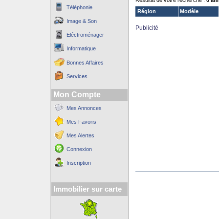
Résultat de votre recherche :
0 an
Téléphonie
Région
Modèle
Image & Son
Publicité
Eléctroménager
Informatique
Bonnes Affaires
Services
Mon Compte
Mes Annonces
Mes Favoris
Mes Alertes
Connexion
Inscription
Immobilier sur carte