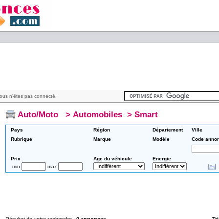
ous n'êtes pas connecté.
Auto/Moto
>
Automobiles
>
Smart
Pays
Région
Département
Ville
Rubrique
Marque
Modèle
Code anno
Prix
Age du véhicule
Energie
min
max