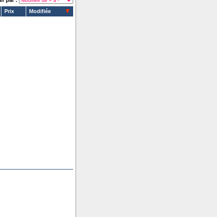
er par :
Prix
Modifiée