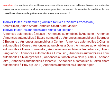
Important :
Le contenu des petites annonces est fourni par leurs éditeurs. Malgré les vérificati
www.nosannonces.com ne donne aucune garantie concernant : la véracité, la qualité et le c
conseillons vivement de prêter attention avant tout contact !
Trouvez toutes les marques ( Voitures Neuves et Voitures d'occasion ):
Smart Smart
,
Smart Smart.Cabriolet
,
Smart Autre Modèle
,
Trouvez toutes les annonces auto / moto par Région :
Annonces automobiles à Alsace
,
Annonces automobiles à Aquitaine
,
Annonces
Annonces automobiles à Basse normandie
,
Annonces automobiles à Bourgog
à Bretagne
,
Annonces automobiles à Centre
,
Annonces automobiles à Champ.
automobiles à Corse
,
Annonces automobiles à Dom
,
Annonces automobiles à
automobiles à Haute normandie
,
Annonces automobiles à Ile-de-france
,
Annon
Languedoc
,
Annonces automobiles à Limousin
,
Annonces automobiles à Lorr
automobiles à Midi-pyrenees
,
Annonces automobiles à Nord p. calais
,
Annonce
loire
,
Annonces automobiles à Picardie
,
Annonces automobiles à Poitou-char
automobiles à Prov alp. azur
,
Annonces automobiles à Rhone-alpes
,