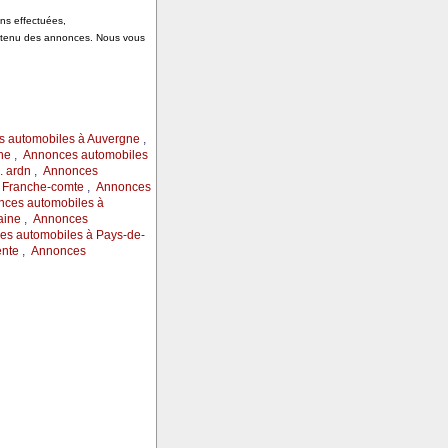
ons effectuées,
ontenu des annonces. Nous vous
 automobiles à Auvergne
,
ne
,
Annonces automobiles
 ardn
,
Annonces
 Franche-comte
,
Annonces
ces automobiles à
aine
,
Annonces
s automobiles à Pays-de-
ente
,
Annonces