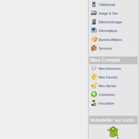
Téléphonie
Image & Son
Eléctroménager
Informatique
Bonnes Affaires
Services
Mon Compte
Mes Annonces
Mes Favoris
Mes Alertes
Connexion
Inscription
Immobilier sur carte