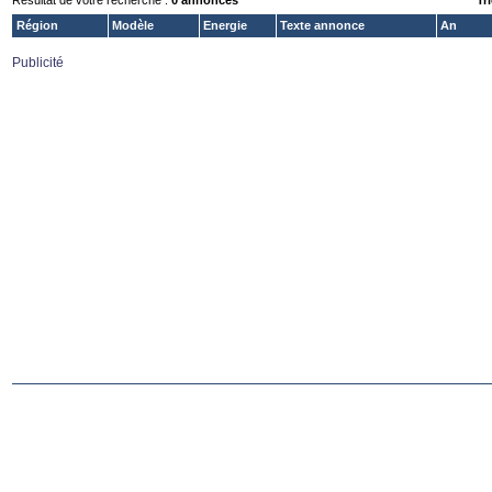
Résultat de votre recherche :
0 annonces
Tri
Région
Modèle
Energie
Texte annonce
An
Publicité