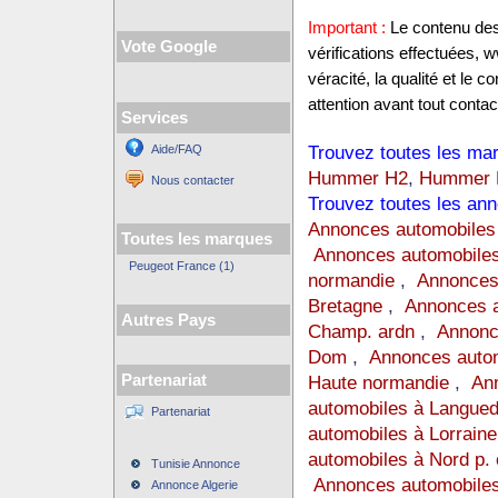
Important :
Le contenu des 
Vote Google
vérifications effectuées,
véracité, la qualité et le
attention avant tout contact
Services
Trouvez toutes les mar
Aide/FAQ
Hummer H2
,
Hummer 
Nous contacter
Trouvez toutes les ann
Annonces automobiles
Toutes les marques
Annonces automobiles
Peugeot France (1)
normandie
,
Annonces
Bretagne
,
Annonces a
Autres Pays
Champ. ardn
,
Annonc
Dom
,
Annonces auto
Partenariat
Haute normandie
,
Ann
automobiles à Langue
Partenariat
automobiles à Lorraine
automobiles à Nord p. 
Tunisie Annonce
Annonces automobiles
Annonce Algerie