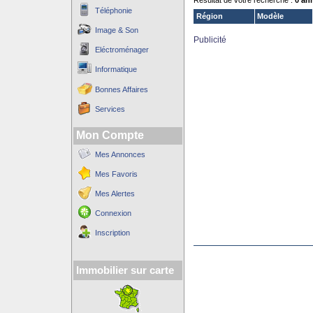
Résultat de votre recherche :
0 an
Téléphonie
Région
Modèle
Image & Son
Publicité
Eléctroménager
Informatique
Bonnes Affaires
Services
Mon Compte
Mes Annonces
Mes Favoris
Mes Alertes
Connexion
Inscription
Immobilier sur carte