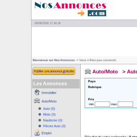
08/08/2026 17:34:18
Bienvenue sur Nos Annonces.
> Vous n'êtes pas connecté.
Auto/Moto
>
Aut
Pays
Les Annonces
Rubrique
Immobilier
Prix
Auto/Moto
min
max
Auto (0)
Moto (0)
Nautisme (0)
Pièces Auto (0)
Emploi