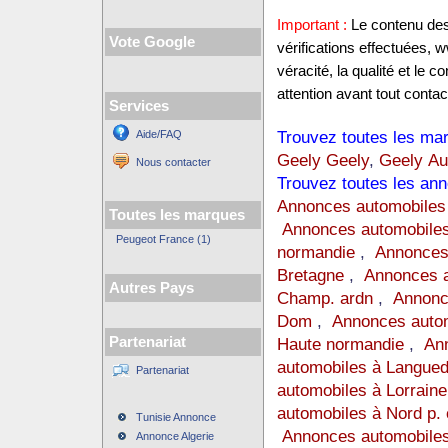
Important :
Le contenu des 
Vote Google
vérifications effectuées,
véracité, la qualité et le
attention avant tout contact
Services
Trouvez toutes les mar
Aide/FAQ
Geely Geely
,
Geely Au
Nous contacter
Trouvez toutes les ann
Annonces automobiles
Toutes les marques
Annonces automobiles
Peugeot France (1)
normandie
,
Annonces
Bretagne
,
Annonces a
Autres Pays
Champ. ardn
,
Annonc
Dom
,
Annonces auto
Partenariat
Haute normandie
,
Ann
automobiles à Langue
Partenariat
automobiles à Lorraine
automobiles à Nord p. 
Tunisie Annonce
Annonces automobiles
Annonce Algerie