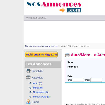
07/08/2026 00:36:03
Bienvenue sur Nos Annonces.
> Vous n'êtes pas connecté.
Auto/Moto
>
Aut
Pays
Les Annonces
Rubrique
Immobilier
Prix
Auto/Moto
min
max
Auto (0)
Moto (0)
Nautisme (0)
Pièces Auto (0)
Emploi