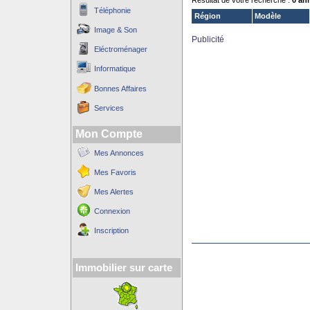
Résultat de votre recherche :
0 an
Téléphonie
Région
Modèle
Image & Son
Publicité
Eléctroménager
Informatique
Bonnes Affaires
Services
Mon Compte
Mes Annonces
Mes Favoris
Mes Alertes
Connexion
Inscription
Immobilier sur carte