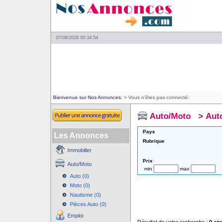
07/08/2026 00:34:54
Bienvenue sur Nos Annonces.
> Vous n'êtes pas connecté.
Auto/Moto
>
Aut
Pays
Les Annonces
Rubrique
Immobilier
Prix
Auto/Moto
min
max
Auto (0)
Moto (0)
Nautisme (0)
Pièces Auto (0)
Emploi