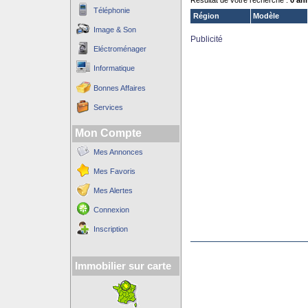
Résultat de votre recherche :
0 an
Téléphonie
Région
Modèle
Image & Son
Publicité
Eléctroménager
Informatique
Bonnes Affaires
Services
Mon Compte
Mes Annonces
Mes Favoris
Mes Alertes
Connexion
Inscription
Immobilier sur carte