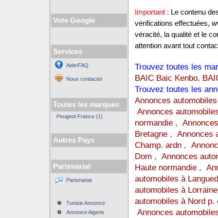
Important :
Le contenu des 
Vote Google
vérifications effectuées,
véracité, la qualité et le
attention avant tout contact
Services
Trouvez toutes les mar
Aide/FAQ
BAIC Baic Kenbo
,
BAI
Nous contacter
Trouvez toutes les ann
Annonces automobiles
Toutes les marques
Annonces automobiles
Peugeot France (1)
normandie
,
Annonces
Bretagne
,
Annonces a
Autres Pays
Champ. ardn
,
Annonc
Dom
,
Annonces auto
Partenariat
Haute normandie
,
Ann
automobiles à Langue
Partenariat
automobiles à Lorraine
automobiles à Nord p. 
Tunisie Annonce
Annonces automobiles
Annonce Algerie