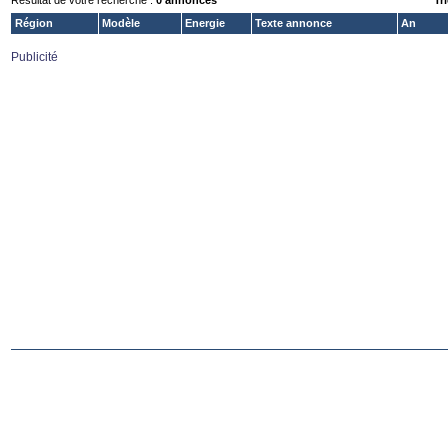
Résultat de votre recherche :
0 annonces
Tri
Région
Modèle
Energie
Texte annonce
An
Publicité