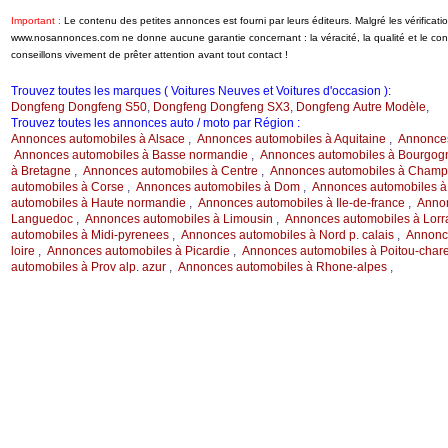
Important :
Le contenu des petites annonces est fourni par leurs éditeurs. Malgré les vérificati
www.nosannonces.com ne donne aucune garantie concernant : la véracité, la qualité et le c
conseillons vivement de prêter attention avant tout contact !
Trouvez toutes les marques ( Voitures Neuves et Voitures d'occasion ):
Dongfeng Dongfeng S50
,
Dongfeng Dongfeng SX3
,
Dongfeng Autre Modèle
,
Trouvez toutes les annonces auto / moto par Région :
Annonces automobiles à Alsace
,
Annonces automobiles à Aquitaine
,
Annonces
Annonces automobiles à Basse normandie
,
Annonces automobiles à Bourgog
à Bretagne
,
Annonces automobiles à Centre
,
Annonces automobiles à Champ.
automobiles à Corse
,
Annonces automobiles à Dom
,
Annonces automobiles à
automobiles à Haute normandie
,
Annonces automobiles à Ile-de-france
,
Annon
Languedoc
,
Annonces automobiles à Limousin
,
Annonces automobiles à Lorr
automobiles à Midi-pyrenees
,
Annonces automobiles à Nord p. calais
,
Annonce
loire
,
Annonces automobiles à Picardie
,
Annonces automobiles à Poitou-char
automobiles à Prov alp. azur
,
Annonces automobiles à Rhone-alpes
,