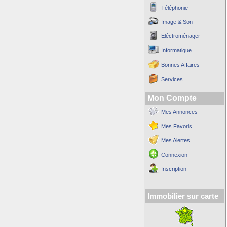
Téléphonie
Image & Son
Eléctroménager
Informatique
Bonnes Affaires
Services
Mon Compte
Mes Annonces
Mes Favoris
Mes Alertes
Connexion
Inscription
Immobilier sur carte