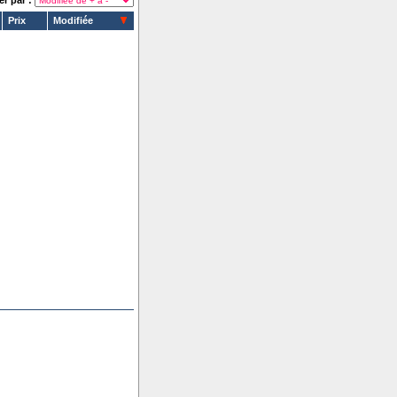
er par :
Prix
Modifiée