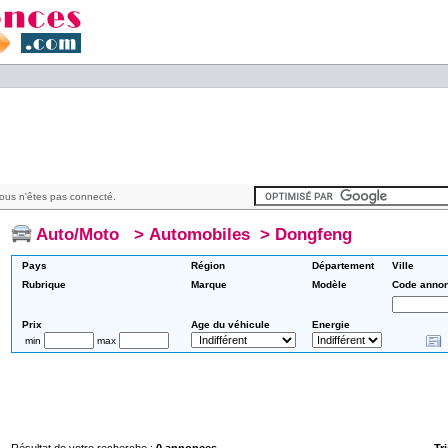
ous n'êtes pas connecté.
Auto/Moto
>
Automobiles
>
Dongfeng
Pays
Région
Département
Ville
Rubrique
Marque
Modèle
Code anno
Prix
Age du véhicule
Energie
min
max