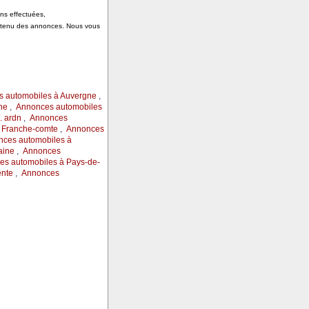
ons effectuées,
ontenu des annonces. Nous vous
 automobiles à Auvergne
,
ne
,
Annonces automobiles
 ardn
,
Annonces
 Franche-comte
,
Annonces
ces automobiles à
aine
,
Annonces
s automobiles à Pays-de-
ente
,
Annonces