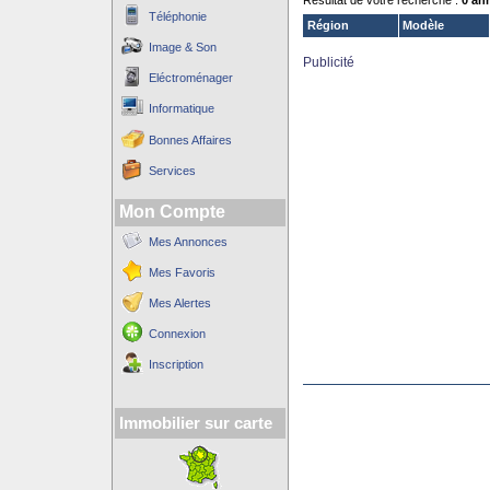
Résultat de votre recherche :
0 an
Téléphonie
Région
Modèle
Image & Son
Publicité
Eléctroménager
Informatique
Bonnes Affaires
Services
Mon Compte
Mes Annonces
Mes Favoris
Mes Alertes
Connexion
Inscription
Immobilier sur carte