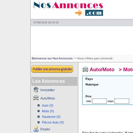
07/08/2026 06:50:10
Bienvenue sur Nos Annonces.
> Vous n'êtes pas connecté.
Auto/Moto
>
Mot
Pays
Les Annonces
Rubrique
Immobilier
Prix
Auto/Moto
min
max
Auto (0)
Moto (0)
Nautisme (0)
Pièces Auto (0)
Emploi