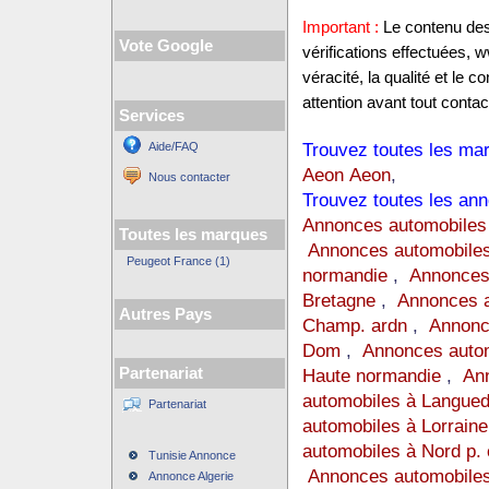
Important :
Le contenu des 
Vote Google
vérifications effectuées,
véracité, la qualité et le
attention avant tout contact
Services
Trouvez toutes les mar
Aide/FAQ
Aeon Aeon
,
Nous contacter
Trouvez toutes les ann
Annonces automobiles
Toutes les marques
Annonces automobiles
Peugeot France (1)
normandie
,
Annonces
Bretagne
,
Annonces a
Autres Pays
Champ. ardn
,
Annonc
Dom
,
Annonces auto
Partenariat
Haute normandie
,
Ann
automobiles à Langue
Partenariat
automobiles à Lorraine
automobiles à Nord p. 
Tunisie Annonce
Annonces automobiles
Annonce Algerie