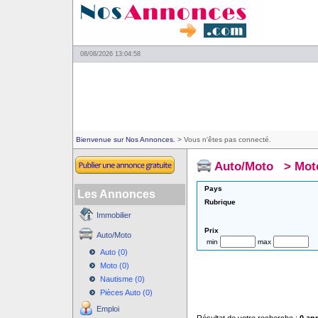
08/08/2026 13:04:58
Bienvenue sur Nos Annonces.
> Vous n'êtes pas connecté.
Auto/Moto
>
Mot
Pays
Les Annonces
Rubrique
Immobilier
Prix
Auto/Moto
min
max
Auto (0)
Moto (0)
Nautisme (0)
Pièces Auto (0)
Emploi