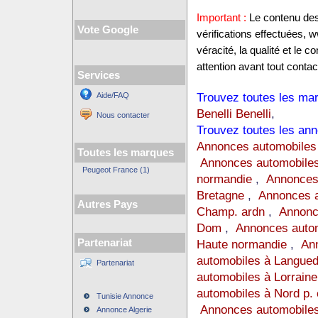
Important :
Le contenu des 
Vote Google
vérifications effectuées,
véracité, la qualité et le
attention avant tout contact
Services
Trouvez toutes les mar
Aide/FAQ
Benelli Benelli
,
Nous contacter
Trouvez toutes les ann
Annonces automobiles
Toutes les marques
Annonces automobiles
Peugeot France (1)
normandie
,
Annonces
Bretagne
,
Annonces a
Autres Pays
Champ. ardn
,
Annonc
Dom
,
Annonces auto
Partenariat
Haute normandie
,
Ann
automobiles à Langue
Partenariat
automobiles à Lorraine
automobiles à Nord p. 
Tunisie Annonce
Annonces automobiles
Annonce Algerie