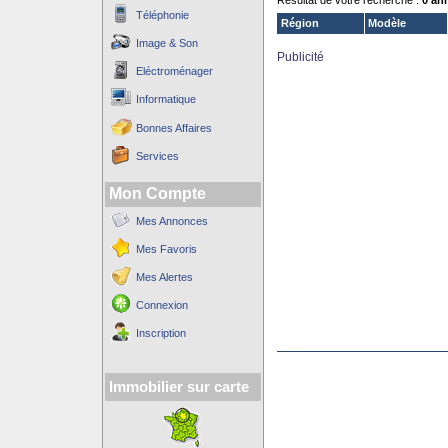
Résultat de votre recherche :
0 an
Téléphonie
Région
Modèle
Image & Son
Publicité
Eléctroménager
Informatique
Bonnes Affaires
Services
Mon Compte
Mes Annonces
Mes Favoris
Mes Alertes
Connexion
Inscription
Immobilier sur carte