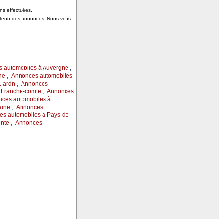
ons effectuées,
ontenu des annonces. Nous vous
 automobiles à Auvergne
,
ne
,
Annonces automobiles
 ardn
,
Annonces
 Franche-comte
,
Annonces
ces automobiles à
aine
,
Annonces
s automobiles à Pays-de-
ente
,
Annonces