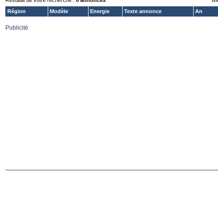
Résultat de votre recherche :
0 annonces
Tri
Région
Modèle
Energie
Texte annonce
An
Publicité