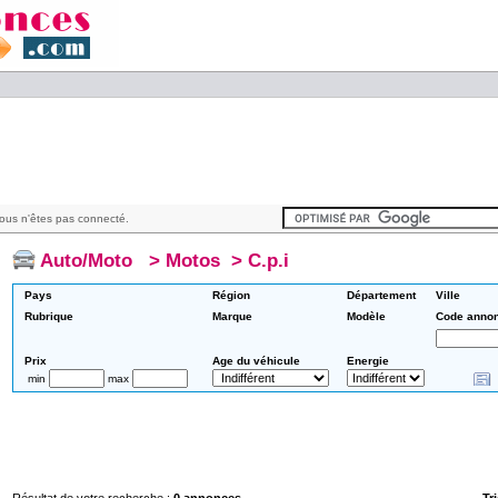
ous n'êtes pas connecté.
Auto/Moto
>
Motos
>
C.p.i
Pays
Région
Département
Ville
Rubrique
Marque
Modèle
Code anno
Prix
Age du véhicule
Energie
min
max