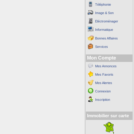
Téléphonie
Image & Son
Eléctroménager
Informatique
Bonnes Affaires
Services
Mon Compte
Mes Annonces
Mes Favoris
Mes Alertes
Connexion
Inscription
Immobilier sur carte