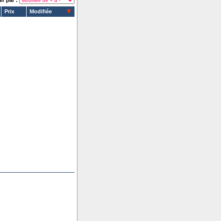
er par :
Prix
Modifiée