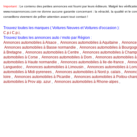
Important :
Le contenu des petites annonces est fourni par leurs éditeurs. Malgré les vérificati
www.nosannonces.com ne donne aucune garantie concernant : la véracité, la qualité et le c
conseillons vivement de prêter attention avant tout contact !
Trouvez toutes les marques ( Voitures Neuves et Voitures d'occasion ):
C.p.i C.p.i
,
Trouvez toutes les annonces auto / moto par Région :
Annonces automobiles à Alsace
,
Annonces automobiles à Aquitaine
,
Annonces
Annonces automobiles à Basse normandie
,
Annonces automobiles à Bourgog
à Bretagne
,
Annonces automobiles à Centre
,
Annonces automobiles à Champ.
automobiles à Corse
,
Annonces automobiles à Dom
,
Annonces automobiles à
automobiles à Haute normandie
,
Annonces automobiles à Ile-de-france
,
Annon
Languedoc
,
Annonces automobiles à Limousin
,
Annonces automobiles à Lorr
automobiles à Midi-pyrenees
,
Annonces automobiles à Nord p. calais
,
Annonce
loire
,
Annonces automobiles à Picardie
,
Annonces automobiles à Poitou-char
automobiles à Prov alp. azur
,
Annonces automobiles à Rhone-alpes
,