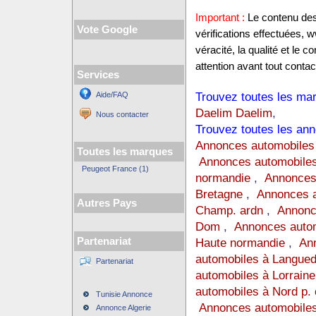
Important :
Le contenu des 
Vote Google
vérifications effectuées,
véracité, la qualité et le
attention avant tout contact
Services
Trouvez toutes les mar
Aide/FAQ
Daelim Daelim
,
Nous contacter
Trouvez toutes les ann
Annonces automobiles
Toutes les marques
Annonces automobiles
Peugeot France (1)
normandie
,
Annonces
Bretagne
,
Annonces a
Autres Pays
Champ. ardn
,
Annonc
Dom
,
Annonces auto
Partenariat
Haute normandie
,
Ann
automobiles à Langue
Partenariat
automobiles à Lorraine
automobiles à Nord p. 
Tunisie Annonce
Annonces automobiles
Annonce Algerie