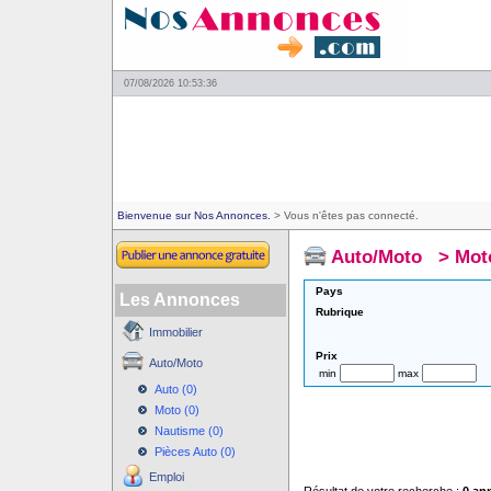
07/08/2026 10:53:36
Bienvenue sur Nos Annonces.
> Vous n'êtes pas connecté.
Auto/Moto
>
Mot
Pays
Les Annonces
Rubrique
Immobilier
Prix
Auto/Moto
min
max
Auto (0)
Moto (0)
Nautisme (0)
Pièces Auto (0)
Emploi