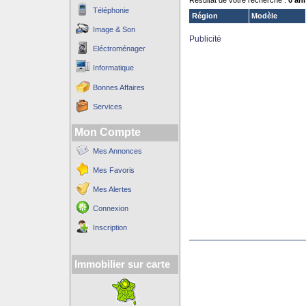
Résultat de votre recherche :
0 an
Téléphonie
Région
Modèle
Image & Son
Publicité
Eléctroménager
Informatique
Bonnes Affaires
Services
Mon Compte
Mes Annonces
Mes Favoris
Mes Alertes
Connexion
Inscription
Immobilier sur carte