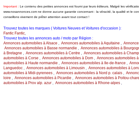
Important :
Le contenu des petites annonces est fourni par leurs éditeurs. Malgré les vérificati
www.nosannonces.com ne donne aucune garantie concernant : la véracité, la qualité et le c
conseillons vivement de prêter attention avant tout contact !
Trouvez toutes les marques ( Voitures Neuves et Voitures d'occasion ):
Fantic Fantic
,
Trouvez toutes les annonces auto / moto par Région :
Annonces automobiles à Alsace
,
Annonces automobiles à Aquitaine
,
Annonces
Annonces automobiles à Basse normandie
,
Annonces automobiles à Bourgog
à Bretagne
,
Annonces automobiles à Centre
,
Annonces automobiles à Champ.
automobiles à Corse
,
Annonces automobiles à Dom
,
Annonces automobiles à
automobiles à Haute normandie
,
Annonces automobiles à Ile-de-france
,
Annon
Languedoc
,
Annonces automobiles à Limousin
,
Annonces automobiles à Lorr
automobiles à Midi-pyrenees
,
Annonces automobiles à Nord p. calais
,
Annonce
loire
,
Annonces automobiles à Picardie
,
Annonces automobiles à Poitou-char
automobiles à Prov alp. azur
,
Annonces automobiles à Rhone-alpes
,