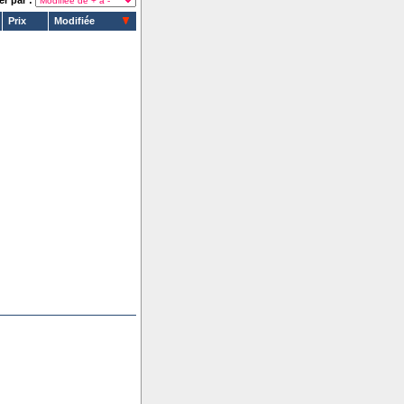
er par :
Prix
Modifiée