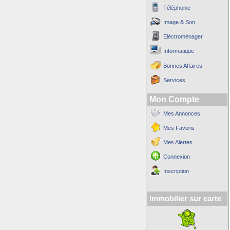
Téléphonie
Image & Son
Eléctroménager
Informatique
Bonnes Affaires
Services
Mon Compte
Mes Annonces
Mes Favoris
Mes Alertes
Connexion
Inscription
Immobilier sur carte