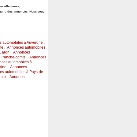
ons effectuées,
ontenu des annonces. Nous vous
 automobiles à Auvergne
,
ne
,
Annonces automobiles
 ardn
,
Annonces
 Franche-comte
,
Annonces
ces automobiles à
aine
,
Annonces
s automobiles à Pays-de-
ente
,
Annonces