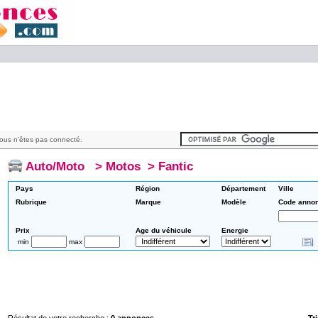
ous n'êtes pas connecté.
Auto/Moto
>
Motos
>
Fantic
Pays
Région
Département
Ville
Rubrique
Marque
Modèle
Code anno
Prix
Age du véhicule
Energie
min
max