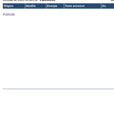
Résultat de votre recherche :
0 annonces
Tri
Région
Modèle
Energie
Texte annonce
An
Publicité