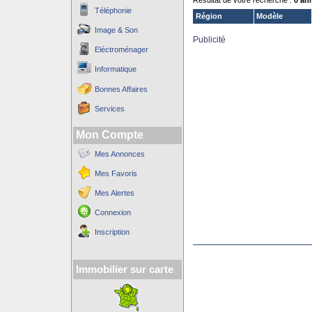
Résultat de votre recherche :
0 an
Téléphonie
Région
Modèle
Image & Son
Publicité
Eléctroménager
Informatique
Bonnes Affaires
Services
Mon Compte
Mes Annonces
Mes Favoris
Mes Alertes
Connexion
Inscription
Immobilier sur carte