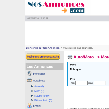
08/08/2026 22:30:21
Bienvenue sur Nos Annonces.
> Vous n'êtes pas connecté.
Auto/Moto
>
Mot
Pays
Les Annonces
Rubrique
Immobilier
Prix
Auto/Moto
min
max
Auto (0)
Moto (0)
Nautisme (0)
Pièces Auto (0)
Emploi