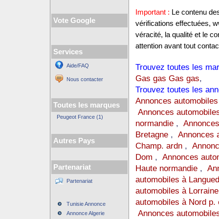
Important :
Le contenu des 
Vote Google
vérifications effectuées,
véracité, la qualité et le
attention avant tout contact
Services
Trouvez toutes les mar
Aide/FAQ
Gas gas Gas gas
,
Nous contacter
Trouvez toutes les ann
Annonces automobiles
Toutes les marques
Annonces automobiles
Peugeot France (1)
normandie
,
Annonces
Bretagne
,
Annonces a
Autres Pays
Champ. ardn
,
Annonc
Dom
,
Annonces auto
Partenariat
Haute normandie
,
Ann
automobiles à Langue
Partenariat
automobiles à Lorraine
automobiles à Nord p. 
Tunisie Annonce
Annonces automobiles
Annonce Algerie