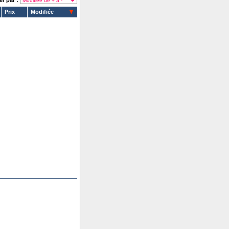
er par :
Prix
Modifiée