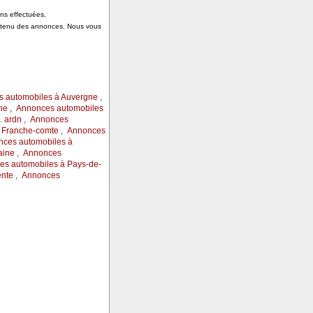
ons effectuées,
ontenu des annonces. Nous vous
 automobiles à Auvergne
,
ne
,
Annonces automobiles
 ardn
,
Annonces
 Franche-comte
,
Annonces
ces automobiles à
aine
,
Annonces
s automobiles à Pays-de-
ente
,
Annonces