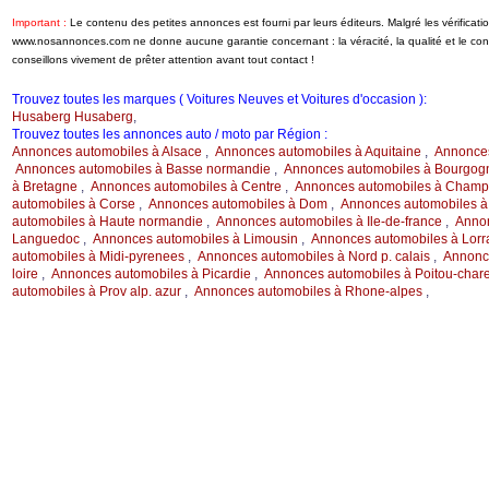
Important :
Le contenu des petites annonces est fourni par leurs éditeurs. Malgré les vérificati
www.nosannonces.com ne donne aucune garantie concernant : la véracité, la qualité et le c
conseillons vivement de prêter attention avant tout contact !
Trouvez toutes les marques ( Voitures Neuves et Voitures d'occasion ):
Husaberg Husaberg
,
Trouvez toutes les annonces auto / moto par Région :
Annonces automobiles à Alsace
,
Annonces automobiles à Aquitaine
,
Annonces
Annonces automobiles à Basse normandie
,
Annonces automobiles à Bourgog
à Bretagne
,
Annonces automobiles à Centre
,
Annonces automobiles à Champ.
automobiles à Corse
,
Annonces automobiles à Dom
,
Annonces automobiles à
automobiles à Haute normandie
,
Annonces automobiles à Ile-de-france
,
Annon
Languedoc
,
Annonces automobiles à Limousin
,
Annonces automobiles à Lorr
automobiles à Midi-pyrenees
,
Annonces automobiles à Nord p. calais
,
Annonce
loire
,
Annonces automobiles à Picardie
,
Annonces automobiles à Poitou-char
automobiles à Prov alp. azur
,
Annonces automobiles à Rhone-alpes
,