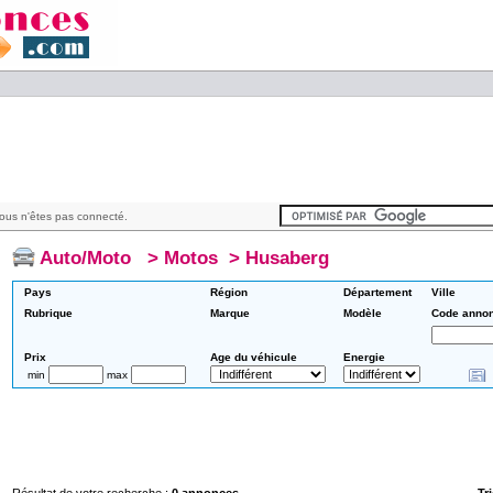
ous n'êtes pas connecté.
Auto/Moto
>
Motos
>
Husaberg
Pays
Région
Département
Ville
Rubrique
Marque
Modèle
Code anno
Prix
Age du véhicule
Energie
min
max