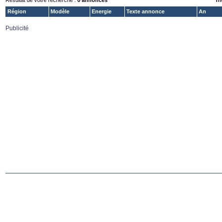
Résultat de votre recherche :
0 annonces
Tri
Région
Modèle
Energie
Texte annonce
An
Publicité