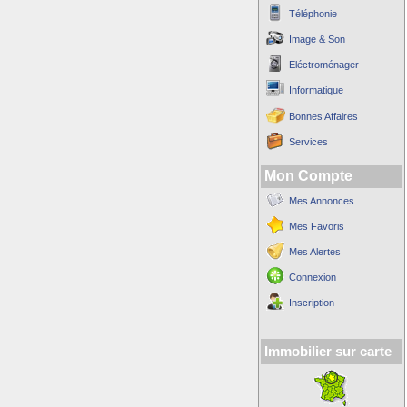
Téléphonie
Image & Son
Eléctroménager
Informatique
Bonnes Affaires
Services
Mon Compte
Mes Annonces
Mes Favoris
Mes Alertes
Connexion
Inscription
Immobilier sur carte