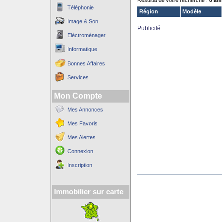
Résultat de votre recherche :
0 an
Téléphonie
Région
Modèle
Image & Son
Publicité
Eléctroménager
Informatique
Bonnes Affaires
Services
Mon Compte
Mes Annonces
Mes Favoris
Mes Alertes
Connexion
Inscription
Immobilier sur carte