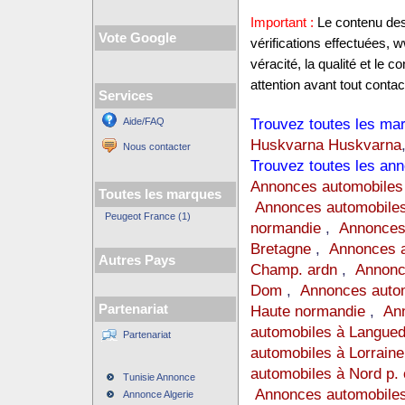
Important :
Le contenu des 
Vote Google
vérifications effectuées,
véracité, la qualité et le
attention avant tout contact
Services
Trouvez toutes les mar
Aide/FAQ
Huskvarna Huskvarna
Nous contacter
Trouvez toutes les ann
Annonces automobiles
Toutes les marques
Annonces automobiles
Peugeot France (1)
normandie
,
Annonces
Bretagne
,
Annonces a
Autres Pays
Champ. ardn
,
Annonc
Dom
,
Annonces auto
Partenariat
Haute normandie
,
Ann
automobiles à Langue
Partenariat
automobiles à Lorraine
automobiles à Nord p. 
Tunisie Annonce
Annonces automobiles
Annonce Algerie