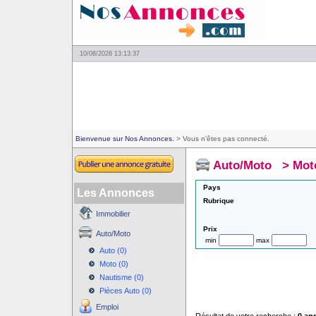
10/08/2026 13:13:37
Bienvenue sur Nos Annonces.
> Vous n'êtes pas connecté.
Auto/Moto
>
Mot
Pays
Les Annonces
Rubrique
Immobilier
Prix
Auto/Moto
min
max
Auto (0)
Moto (0)
Nautisme (0)
Pièces Auto (0)
Emploi