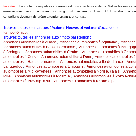
Important :
Le contenu des petites annonces est fourni par leurs éditeurs. Malgré les vérificati
www.nosannonces.com ne donne aucune garantie concernant : la véracité, la qualité et le c
conseillons vivement de prêter attention avant tout contact !
Trouvez toutes les marques ( Voitures Neuves et Voitures d'occasion ):
Kymco Kymco
,
Trouvez toutes les annonces auto / moto par Région :
Annonces automobiles à Alsace
,
Annonces automobiles à Aquitaine
,
Annonces
Annonces automobiles à Basse normandie
,
Annonces automobiles à Bourgog
à Bretagne
,
Annonces automobiles à Centre
,
Annonces automobiles à Champ.
automobiles à Corse
,
Annonces automobiles à Dom
,
Annonces automobiles à
automobiles à Haute normandie
,
Annonces automobiles à Ile-de-france
,
Annon
Languedoc
,
Annonces automobiles à Limousin
,
Annonces automobiles à Lorr
automobiles à Midi-pyrenees
,
Annonces automobiles à Nord p. calais
,
Annonce
loire
,
Annonces automobiles à Picardie
,
Annonces automobiles à Poitou-char
automobiles à Prov alp. azur
,
Annonces automobiles à Rhone-alpes
,