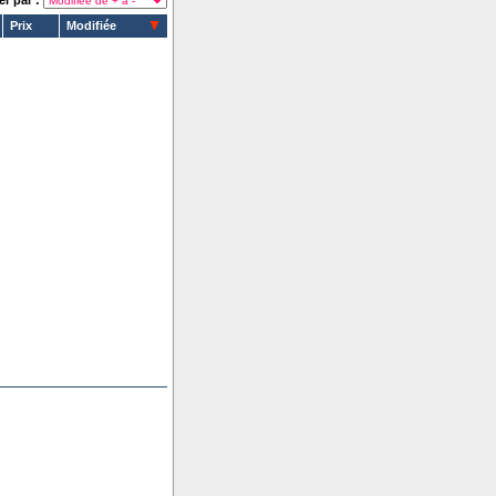
er par :
Prix
Modifiée