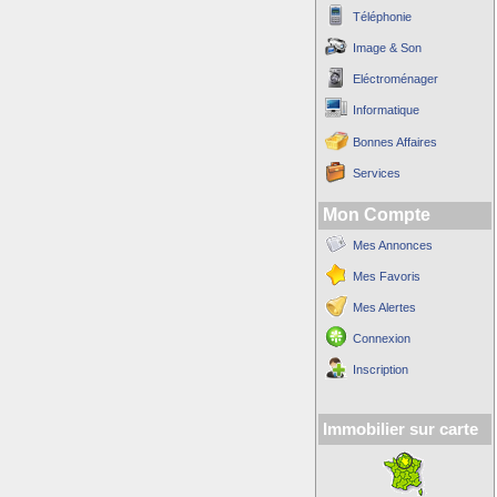
Téléphonie
Image & Son
Eléctroménager
Informatique
Bonnes Affaires
Services
Mon Compte
Mes Annonces
Mes Favoris
Mes Alertes
Connexion
Inscription
Immobilier sur carte