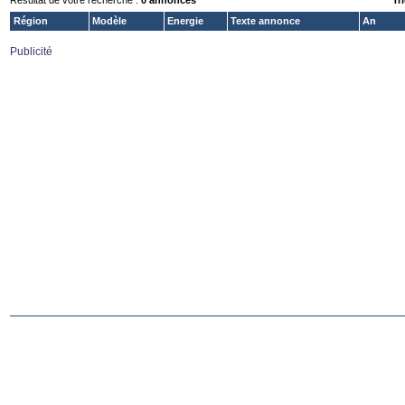
Résultat de votre recherche :
0 annonces
Tri
Région
Modèle
Energie
Texte annonce
An
Publicité