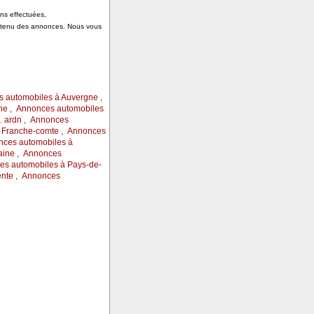
ons effectuées,
ontenu des annonces. Nous vous
 automobiles à Auvergne
,
ne
,
Annonces automobiles
 ardn
,
Annonces
 Franche-comte
,
Annonces
ces automobiles à
aine
,
Annonces
s automobiles à Pays-de-
ente
,
Annonces