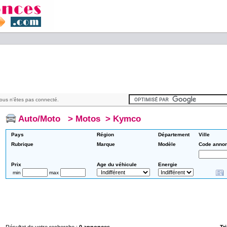
ous n'êtes pas connecté.
Auto/Moto
>
Motos
>
Kymco
Pays
Région
Département
Ville
Rubrique
Marque
Modèle
Code anno
Prix
Age du véhicule
Energie
min
max