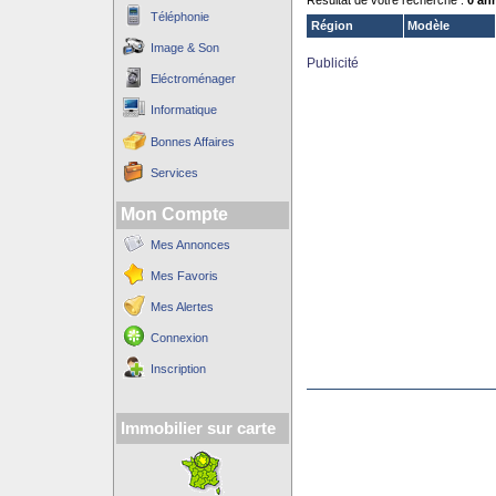
Résultat de votre recherche :
0 an
Téléphonie
Région
Modèle
Image & Son
Publicité
Eléctroménager
Informatique
Bonnes Affaires
Services
Mon Compte
Mes Annonces
Mes Favoris
Mes Alertes
Connexion
Inscription
Immobilier sur carte