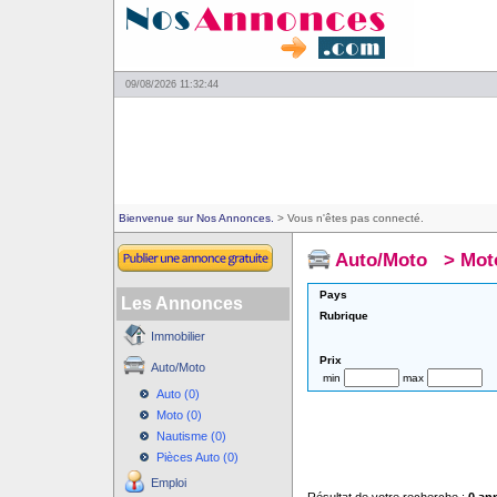
09/08/2026 11:32:44
Bienvenue sur Nos Annonces.
> Vous n'êtes pas connecté.
Auto/Moto
>
Mot
Pays
Les Annonces
Rubrique
Immobilier
Prix
Auto/Moto
min
max
Auto (0)
Moto (0)
Nautisme (0)
Pièces Auto (0)
Emploi