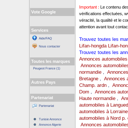
Important :
Le contenu des 
Vote Google
vérifications effectuées,
véracité, la qualité et le
attention avant tout contact
Services
Trouvez toutes les mar
Aide/FAQ
Lifan-hongda Lifan-ho
Nous contacter
Trouvez toutes les ann
Annonces automobiles
Toutes les marques
Annonces automobiles
Peugeot France (1)
normandie
,
Annonces
Bretagne
,
Annonces a
Autres Pays
Champ. ardn
,
Annonc
Dom
,
Annonces auto
Partenariat
Haute normandie
,
Ann
automobiles à Langue
Partenariat
automobiles à Lorraine
automobiles à Nord p. 
Tunisie Annonce
Annonces automobiles
Annonce Algerie