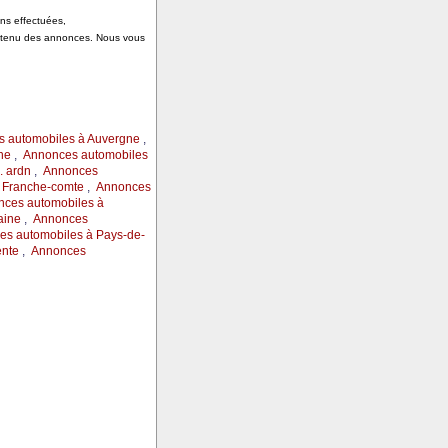
ons effectuées,
ontenu des annonces. Nous vous
 automobiles à Auvergne
,
ne
,
Annonces automobiles
 ardn
,
Annonces
 Franche-comte
,
Annonces
ces automobiles à
aine
,
Annonces
s automobiles à Pays-de-
ente
,
Annonces