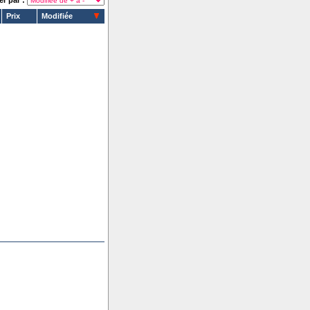
er par :
Prix
Modifiée