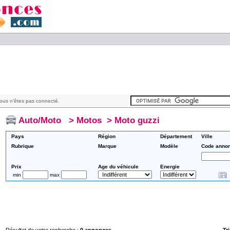
ous n'êtes pas connecté.
Auto/Moto
>
Motos
>
Moto guzzi
Pays
Région
Département
Ville
Rubrique
Marque
Modèle
Code anno
Prix
Age du véhicule
Energie
min
max