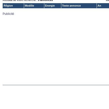
Résultat de votre recherche :
0 annonces
Tri
Région
Modèle
Energie
Texte annonce
An
Publicité