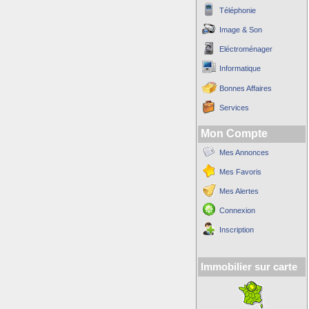
Téléphonie
Image & Son
Eléctroménager
Informatique
Bonnes Affaires
Services
Mon Compte
Mes Annonces
Mes Favoris
Mes Alertes
Connexion
Inscription
Immobilier sur carte