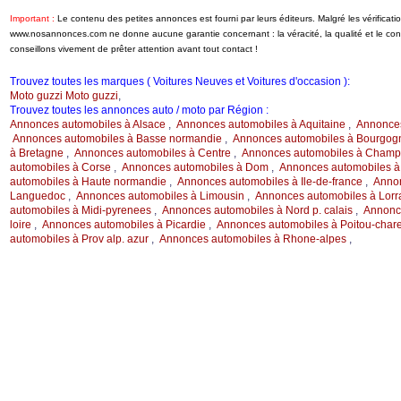
Important :
Le contenu des petites annonces est fourni par leurs éditeurs. Malgré les vérificati
www.nosannonces.com ne donne aucune garantie concernant : la véracité, la qualité et le c
conseillons vivement de prêter attention avant tout contact !
Trouvez toutes les marques ( Voitures Neuves et Voitures d'occasion ):
Moto guzzi Moto guzzi
,
Trouvez toutes les annonces auto / moto par Région :
Annonces automobiles à Alsace
,
Annonces automobiles à Aquitaine
,
Annonces
Annonces automobiles à Basse normandie
,
Annonces automobiles à Bourgog
à Bretagne
,
Annonces automobiles à Centre
,
Annonces automobiles à Champ.
automobiles à Corse
,
Annonces automobiles à Dom
,
Annonces automobiles à
automobiles à Haute normandie
,
Annonces automobiles à Ile-de-france
,
Annon
Languedoc
,
Annonces automobiles à Limousin
,
Annonces automobiles à Lorr
automobiles à Midi-pyrenees
,
Annonces automobiles à Nord p. calais
,
Annonce
loire
,
Annonces automobiles à Picardie
,
Annonces automobiles à Poitou-char
automobiles à Prov alp. azur
,
Annonces automobiles à Rhone-alpes
,