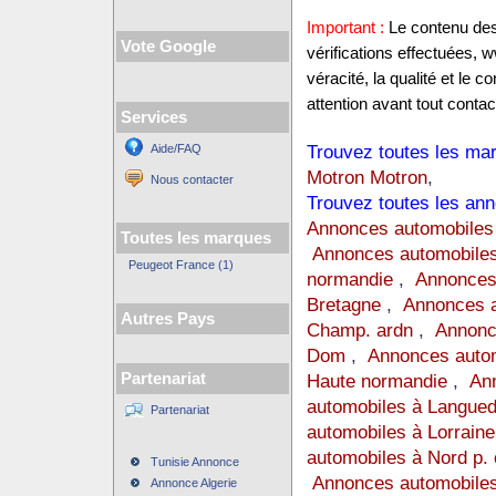
Important :
Le contenu des 
Vote Google
vérifications effectuées,
véracité, la qualité et le
attention avant tout contact
Services
Trouvez toutes les mar
Aide/FAQ
Motron Motron
,
Nous contacter
Trouvez toutes les ann
Annonces automobiles
Toutes les marques
Annonces automobiles
Peugeot France (1)
normandie
,
Annonces
Bretagne
,
Annonces a
Autres Pays
Champ. ardn
,
Annonc
Dom
,
Annonces auto
Partenariat
Haute normandie
,
Ann
automobiles à Langue
Partenariat
automobiles à Lorraine
automobiles à Nord p. 
Tunisie Annonce
Annonces automobiles
Annonce Algerie