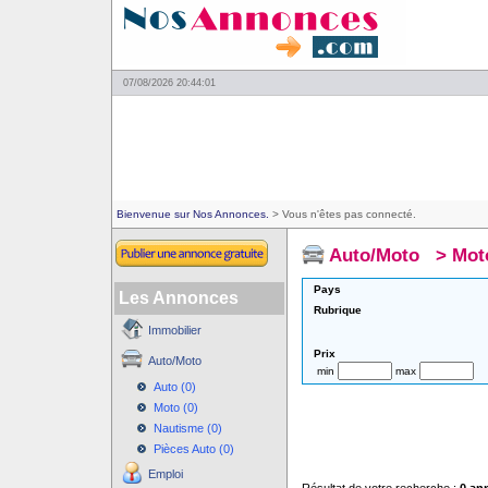
07/08/2026 20:44:01
Bienvenue sur Nos Annonces.
> Vous n'êtes pas connecté.
Auto/Moto
>
Mot
Pays
Les Annonces
Rubrique
Immobilier
Prix
Auto/Moto
min
max
Auto (0)
Moto (0)
Nautisme (0)
Pièces Auto (0)
Emploi