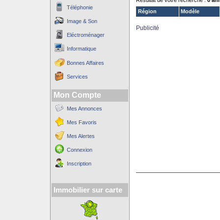
Résultat de votre recherche :
0 an
Téléphonie
Région
Modèle
Image & Son
Publicité
Eléctroménager
Informatique
Bonnes Affaires
Services
Mon Compte
Mes Annonces
Mes Favoris
Mes Alertes
Connexion
Inscription
Immobilier sur carte