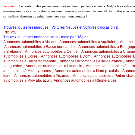
Important :
Le contenu des petites annonces est fourni par leurs éditeurs. Malgré les vérificati
www.nosannonces.com ne donne aucune garantie concernant : la véracité, la qualité et le c
conseillons vivement de prêter attention avant tout contact !
Trouvez toutes les marques ( Voitures Neuves et Voitures d'occasion ):
Rtx Rtx
,
Trouvez toutes les annonces auto / moto par Région :
Annonces automobiles à Alsace
,
Annonces automobiles à Aquitaine
,
Annonces
Annonces automobiles à Basse normandie
,
Annonces automobiles à Bourgog
à Bretagne
,
Annonces automobiles à Centre
,
Annonces automobiles à Champ.
automobiles à Corse
,
Annonces automobiles à Dom
,
Annonces automobiles à
automobiles à Haute normandie
,
Annonces automobiles à Ile-de-france
,
Annon
Languedoc
,
Annonces automobiles à Limousin
,
Annonces automobiles à Lorr
automobiles à Midi-pyrenees
,
Annonces automobiles à Nord p. calais
,
Annonce
loire
,
Annonces automobiles à Picardie
,
Annonces automobiles à Poitou-char
automobiles à Prov alp. azur
,
Annonces automobiles à Rhone-alpes
,