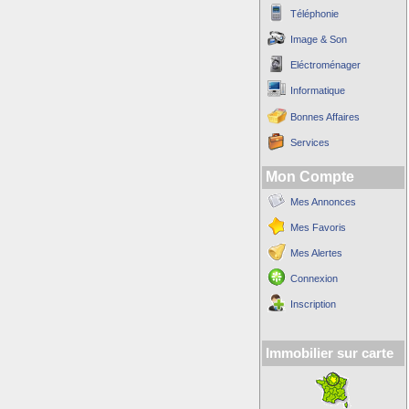
Téléphonie
Image & Son
Eléctroménager
Informatique
Bonnes Affaires
Services
Mon Compte
Mes Annonces
Mes Favoris
Mes Alertes
Connexion
Inscription
Immobilier sur carte