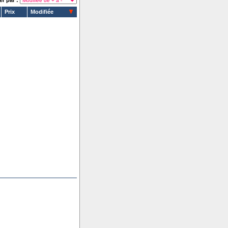
er par :
Prix
Modifiée