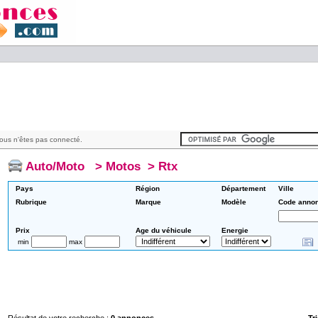
ous n'êtes pas connecté.
Auto/Moto
>
Motos
>
Rtx
Pays
Région
Département
Ville
Rubrique
Marque
Modèle
Code anno
Prix
Age du véhicule
Energie
min
max