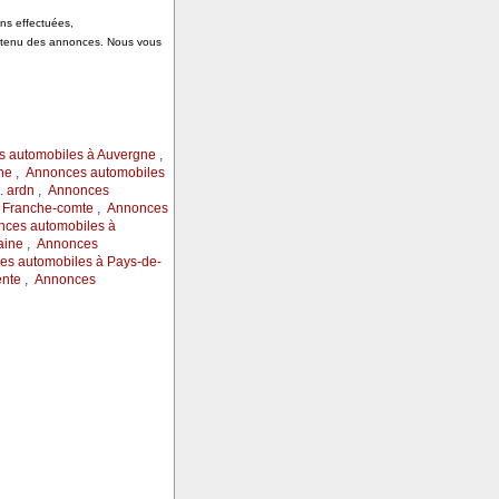
ons effectuées,
ontenu des annonces. Nous vous
 automobiles à Auvergne
,
ne
,
Annonces automobiles
 ardn
,
Annonces
 Franche-comte
,
Annonces
ces automobiles à
aine
,
Annonces
s automobiles à Pays-de-
ente
,
Annonces