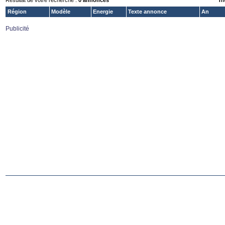
Résultat de votre recherche :
0 annonces
Tri
Région
Modèle
Energie
Texte annonce
An
Publicité