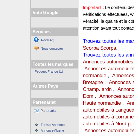
Important :
Le contenu des 
Vote Google
vérifications effectuées,
véracité, la qualité et le
attention avant tout contact
Services
Trouvez toutes les mar
Aide/FAQ
Scorpa Scorpa
,
Nous contacter
Trouvez toutes les ann
Annonces automobiles
Toutes les marques
Annonces automobiles
Peugeot France (1)
normandie
,
Annonces
Bretagne
,
Annonces a
Autres Pays
Champ. ardn
,
Annonc
Dom
,
Annonces auto
Partenariat
Haute normandie
,
Ann
automobiles à Langue
Partenariat
automobiles à Lorraine
automobiles à Nord p. 
Tunisie Annonce
Annonces automobiles
Annonce Algerie