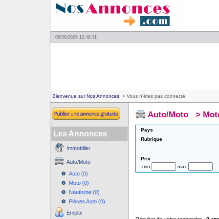
08/08/2026 12:49:31
Bienvenue sur Nos Annonces.
> Vous n'êtes pas connecté.
Auto/Moto
>
Mot
Pays
Les Annonces
Rubrique
Immobilier
Prix
Auto/Moto
min
max
Auto (0)
Moto (0)
Nautisme (0)
Pièces Auto (0)
Emploi