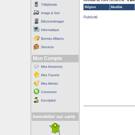
Résultat de votre recherche :
0 an
Téléphonie
Région
Modèle
Image & Son
Publicité
Eléctroménager
Informatique
Bonnes Affaires
Services
Mon Compte
Mes Annonces
Mes Favoris
Mes Alertes
Connexion
Inscription
Immobilier sur carte