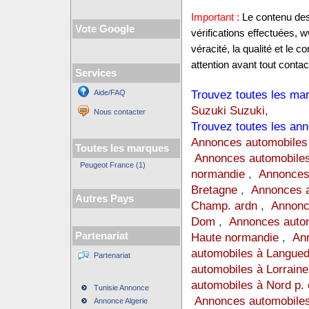
Important :
Le contenu des 
Vote Google
vérifications effectuées,
véracité, la qualité et le
attention avant tout contact
Services
Trouvez toutes les mar
Aide/FAQ
Suzuki Suzuki
,
Nous contacter
Trouvez toutes les ann
Annonces automobiles
Toutes les marques
Annonces automobiles
Peugeot France (1)
normandie
,
Annonces
Bretagne
,
Annonces a
Autres Pays
Champ. ardn
,
Annonc
Dom
,
Annonces auto
Partenariat
Haute normandie
,
Ann
automobiles à Langue
Partenariat
automobiles à Lorraine
automobiles à Nord p. 
Tunisie Annonce
Annonces automobiles
Annonce Algerie