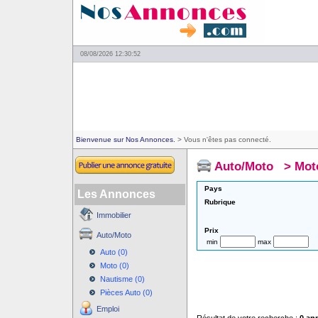
08/08/2026 12:30:52
Bienvenue sur Nos Annonces.
> Vous n'êtes pas connecté.
Auto/Moto
>
Mot
Pays
Les Annonces
Rubrique
Immobilier
Prix
Auto/Moto
min
max
Auto (0)
Moto (0)
Nautisme (0)
Pièces Auto (0)
Emploi