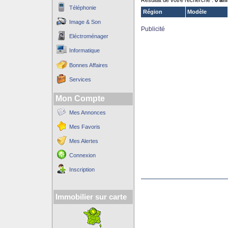
Résultat de votre recherche :
0 an
Téléphonie
Région
Modèle
Image & Son
Publicité
Eléctroménager
Informatique
Bonnes Affaires
Services
Mon Compte
Mes Annonces
Mes Favoris
Mes Alertes
Connexion
Inscription
Immobilier sur carte