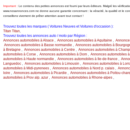
Important :
Le contenu des petites annonces est fourni par leurs éditeurs. Malgré les vérificati
www.nosannonces.com ne donne aucune garantie concernant : la véracité, la qualité et le c
conseillons vivement de prêter attention avant tout contact !
Trouvez toutes les marques ( Voitures Neuves et Voitures d'occasion ):
Titan Titan
,
Trouvez toutes les annonces auto / moto par Région :
Annonces automobiles à Alsace
,
Annonces automobiles à Aquitaine
,
Annonces
Annonces automobiles à Basse normandie
,
Annonces automobiles à Bourgog
à Bretagne
,
Annonces automobiles à Centre
,
Annonces automobiles à Champ.
automobiles à Corse
,
Annonces automobiles à Dom
,
Annonces automobiles à
automobiles à Haute normandie
,
Annonces automobiles à Ile-de-france
,
Annon
Languedoc
,
Annonces automobiles à Limousin
,
Annonces automobiles à Lorr
automobiles à Midi-pyrenees
,
Annonces automobiles à Nord p. calais
,
Annonce
loire
,
Annonces automobiles à Picardie
,
Annonces automobiles à Poitou-char
automobiles à Prov alp. azur
,
Annonces automobiles à Rhone-alpes
,