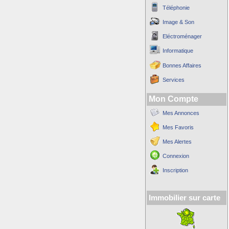
Téléphonie
Image & Son
Eléctroménager
Informatique
Bonnes Affaires
Services
Mon Compte
Mes Annonces
Mes Favoris
Mes Alertes
Connexion
Inscription
Immobilier sur carte