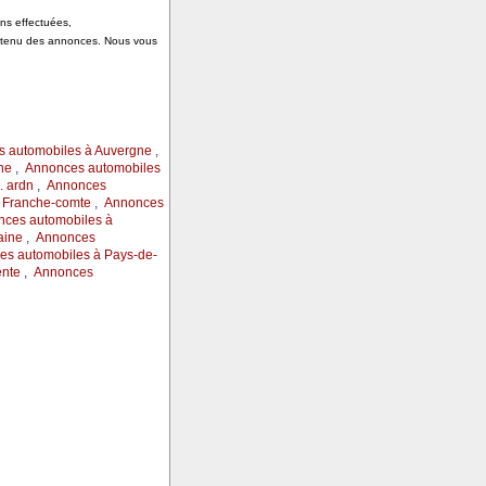
ons effectuées,
ontenu des annonces. Nous vous
 automobiles à Auvergne
,
ne
,
Annonces automobiles
 ardn
,
Annonces
 Franche-comte
,
Annonces
ces automobiles à
aine
,
Annonces
s automobiles à Pays-de-
ente
,
Annonces