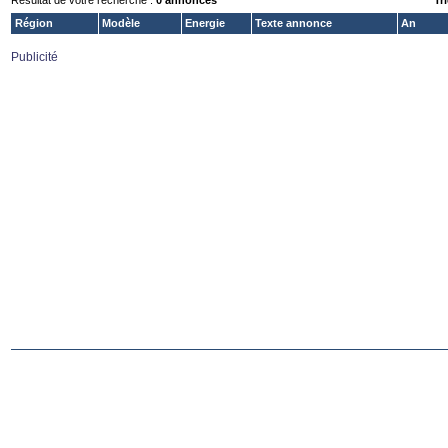
Résultat de votre recherche :
0 annonces
Tri
Région
Modèle
Energie
Texte annonce
An
Publicité