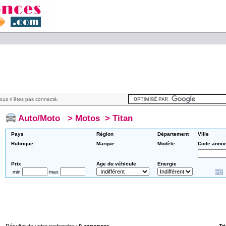
ous n'êtes pas connecté.
Auto/Moto
>
Motos
>
Titan
Pays
Région
Département
Ville
Rubrique
Marque
Modèle
Code anno
Prix
Age du véhicule
Energie
min
max