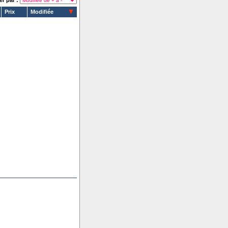
er par :
Prix
Modifiée