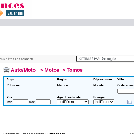
ous n'êtes pas connecté.
Auto/Moto
>
Motos
>
Tomos
Pays
Région
Département
Ville
Rubrique
Marque
Modèle
Code anno
Prix
Age du véhicule
Energie
min
max