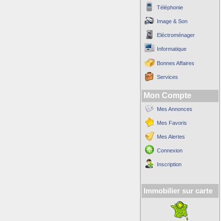
Téléphonie
Image & Son
Eléctroménager
Informatique
Bonnes Affaires
Services
Mon Compte
Mes Annonces
Mes Favoris
Mes Alertes
Connexion
Inscription
Immobilier sur carte