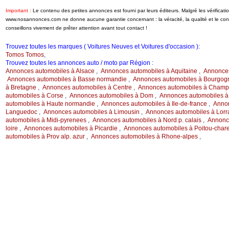
Important :
Le contenu des petites annonces est fourni par leurs éditeurs. Malgré les vérificati
www.nosannonces.com ne donne aucune garantie concernant : la véracité, la qualité et le c
conseillons vivement de prêter attention avant tout contact !
Trouvez toutes les marques ( Voitures Neuves et Voitures d'occasion ):
Tomos Tomos
,
Trouvez toutes les annonces auto / moto par Région :
Annonces automobiles à Alsace
,
Annonces automobiles à Aquitaine
,
Annonces
Annonces automobiles à Basse normandie
,
Annonces automobiles à Bourgog
à Bretagne
,
Annonces automobiles à Centre
,
Annonces automobiles à Champ.
automobiles à Corse
,
Annonces automobiles à Dom
,
Annonces automobiles à
automobiles à Haute normandie
,
Annonces automobiles à Ile-de-france
,
Annon
Languedoc
,
Annonces automobiles à Limousin
,
Annonces automobiles à Lorr
automobiles à Midi-pyrenees
,
Annonces automobiles à Nord p. calais
,
Annonce
loire
,
Annonces automobiles à Picardie
,
Annonces automobiles à Poitou-char
automobiles à Prov alp. azur
,
Annonces automobiles à Rhone-alpes
,