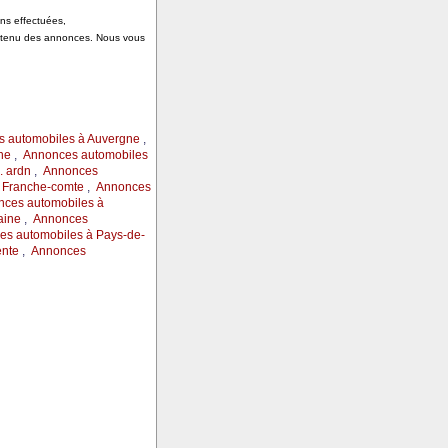
ons effectuées,
ontenu des annonces. Nous vous
 automobiles à Auvergne
,
ne
,
Annonces automobiles
 ardn
,
Annonces
 Franche-comte
,
Annonces
ces automobiles à
aine
,
Annonces
s automobiles à Pays-de-
ente
,
Annonces