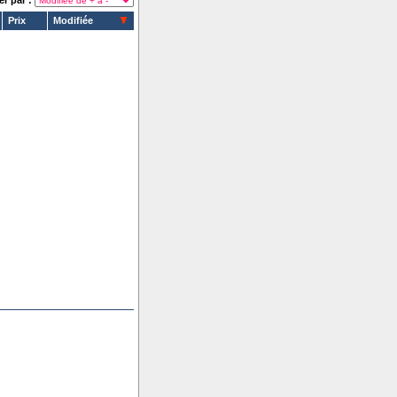
er par :
Prix
Modifiée