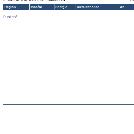
Résultat de votre recherche :
0 annonces
Tri
Région
Modèle
Energie
Texte annonce
An
Publicité