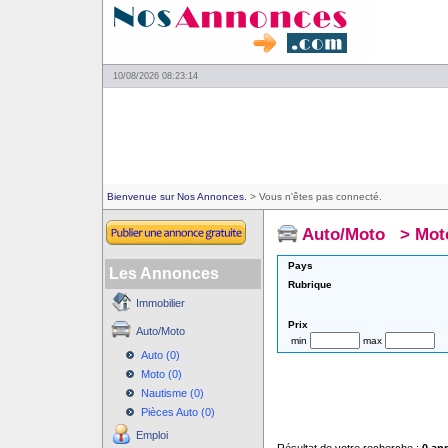
10/08/2026 08:23:14
Bienvenue sur Nos Annonces.
> Vous n'êtes pas connecté.
Auto/Moto
>
Mot
Pays
Les Annonces
Rubrique
Immobilier
Prix
Auto/Moto
min
max
Auto (0)
Moto (0)
Nautisme (0)
Pièces Auto (0)
Emploi