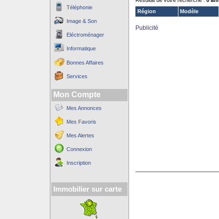
Résultat de votre recherche :
0 an
Téléphonie
Région
Modèle
Image & Son
Publicité
Eléctroménager
Informatique
Bonnes Affaires
Services
Mon Compte
Mes Annonces
Mes Favoris
Mes Alertes
Connexion
Inscription
Immobilier sur carte