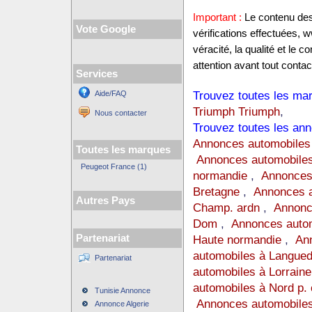
Important :
Le contenu des 
Vote Google
vérifications effectuées,
véracité, la qualité et le
attention avant tout contact
Services
Trouvez toutes les mar
Aide/FAQ
Triumph Triumph
,
Nous contacter
Trouvez toutes les ann
Annonces automobiles
Toutes les marques
Annonces automobiles
Peugeot France (1)
normandie
,
Annonces
Bretagne
,
Annonces a
Autres Pays
Champ. ardn
,
Annonc
Dom
,
Annonces auto
Partenariat
Haute normandie
,
Ann
automobiles à Langue
Partenariat
automobiles à Lorraine
automobiles à Nord p. 
Tunisie Annonce
Annonces automobiles
Annonce Algerie