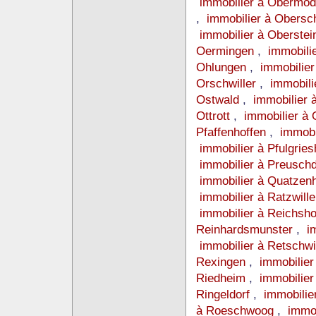
immobilier à Obermo
,
immobilier à Obersc
immobilier à Oberste
Oermingen
,
immobili
Ohlungen
,
immobilie
Orschwiller
,
immobili
Ostwald
,
immobilier 
Ottrott
,
immobilier à 
Pfaffenhoffen
,
immobi
immobilier à Pfulgrie
immobilier à Preusch
immobilier à Quatze
immobilier à Ratzwill
immobilier à Reichsh
Reinhardsmunster
,
i
immobilier à Retschwi
Rexingen
,
immobilie
Riedheim
,
immobilier
Ringeldorf
,
immobilie
à Roeschwoog
,
immob