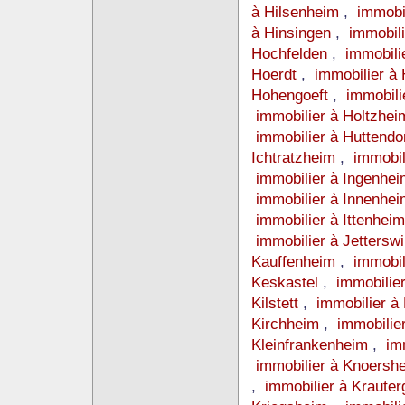
à Hilsenheim
,
immobi
à Hinsingen
,
immobil
Hochfelden
,
immobili
Hoerdt
,
immobilier à
Hohengoeft
,
immobil
immobilier à Holtzhe
immobilier à Huttendo
Ichtratzheim
,
immobil
immobilier à Ingenhe
immobilier à Innenhe
immobilier à Ittenhei
immobilier à Jetterswi
Kauffenheim
,
immobil
Keskastel
,
immobilie
Kilstett
,
immobilier à 
Kirchheim
,
immobilie
Kleinfrankenheim
,
im
immobilier à Knoersh
,
immobilier à Kraute