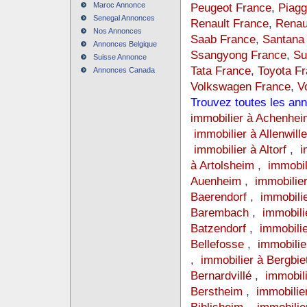
Maroc Annonce
Peugeot France
,
Piagg
Senegal Annonces
Renault France
,
Renau
Nos Annonces
Saab France
,
Santana
Annonces Belgique
Ssangyong France
,
Su
Suisse Annonce
Tata France
,
Toyota F
Annonces Canada
Volkswagen France
,
V
Trouvez toutes les ann
immobilier à Achenhe
immobilier à Allenwill
immobilier à Altorf
,
i
à Artolsheim
,
immobi
Auenheim
,
immobilie
Baerendorf
,
immobili
Barembach
,
immobili
Batzendorf
,
immobili
Bellefosse
,
immobili
,
immobilier à Bergbi
Bernardvillé
,
immobil
Berstheim
,
immobilie