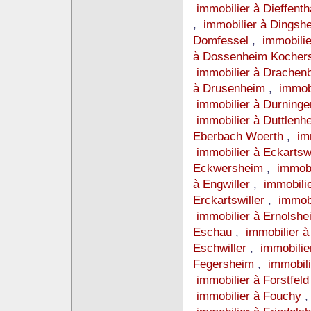
immobilier à Dieffent
,
immobilier à Dingsh
Domfessel
,
immobili
à Dossenheim Kocher
immobilier à Drachen
à Drusenheim
,
immob
immobilier à Durning
immobilier à Duttlen
Eberbach Woerth
,
im
immobilier à Eckartsw
Eckwersheim
,
immobi
à Engwiller
,
immobili
Erckartswiller
,
immob
immobilier à Ernolsh
Eschau
,
immobilier 
Eschwiller
,
immobilie
Fegersheim
,
immobil
immobilier à Forstfel
immobilier à Fouchy