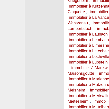
Kriegsheim
,
immobili
immobilier à Kutzen
Claquette
,
immobilier
immobilier à La Vance
Wantzenau
,
immobili
Lampertsloch
,
immobi
immobilier à Laubach
immobilier à Lembac
immobilier à Limersh
immobilier à Littenhe
immobilier à Lochwill
immobilier à Lupstein
,
immobilier à Mackwi
Maisonsgoutte
,
immob
immobilier à Marlenh
immobilier à Matzen
Melsheim
,
immobilie
immobilier à Merkwil
Mietesheim
,
immobil
immobilier à Mittelbe