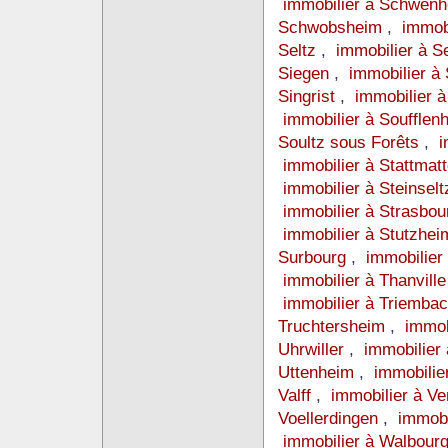
immobilier à Schwen
Schwobsheim
,
immob
Seltz
,
immobilier à 
Siegen
,
immobilier à 
Singrist
,
immobilier 
immobilier à Souffle
Soultz sous Forêts
,
i
immobilier à Stattmat
immobilier à Steinsel
immobilier à Strasbo
immobilier à Stutzhe
Surbourg
,
immobilier
immobilier à Thanvill
immobilier à Triemba
Truchtersheim
,
immob
Uhrwiller
,
immobilier
Uttenheim
,
immobilie
Valff
,
immobilier à V
Voellerdingen
,
immobi
immobilier à Walbour