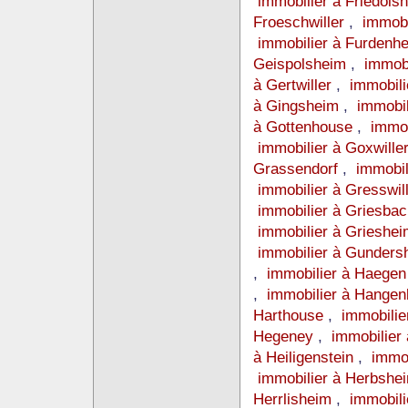
immobilier à Friedols
Froeschwiller
,
immobi
immobilier à Furdenh
Geispolsheim
,
immobi
à Gertwiller
,
immobil
à Gingsheim
,
immobil
à Gottenhouse
,
immob
immobilier à Goxwille
Grassendorf
,
immobil
immobilier à Gresswil
immobilier à Griesba
immobilier à Grieshei
immobilier à Gunders
,
immobilier à Haege
,
immobilier à Hangen
Harthouse
,
immobilie
Hegeney
,
immobilier
à Heiligenstein
,
immob
immobilier à Herbshe
Herrlisheim
,
immobil