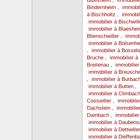
Biblisheim
,
immobilie
Bindernheim
,
immobil
à Bischholtz
,
immobil
immobilier à Bischwil
immobilier à Blaeshe
Blienschwiller
,
immob
immobilier à Bolsenh
,
immobilier à Bosse
Bruche
,
immobilier 
Breitenau
,
immobilier
immobilier à Breusc
,
immobilier à Burbac
immobilier à Butten
,
immobilier à Climbac
Cosswiller
,
immobilie
Dachstein
,
immobilie
Dambach
,
immobilier
immobilier à Dauben
immobilier à Dettwille
immobilier à Dieffenb