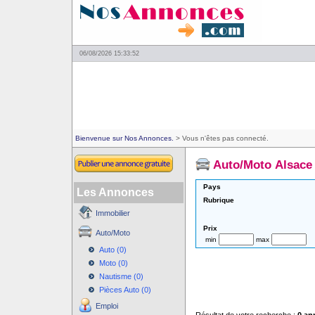
06/08/2026 15:33:52
Bienvenue sur Nos Annonces.
> Vous n'êtes pas connecté.
Auto/Moto Alsace
Pays
Les Annonces
Rubrique
Immobilier
Prix
Auto/Moto
min
max
Auto (0)
Moto (0)
Nautisme (0)
Pièces Auto (0)
Emploi