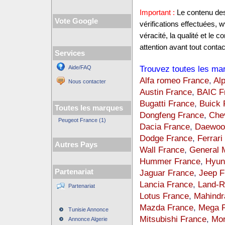
Important :
Le contenu des 
Vote Google
vérifications effectuées
véracité, la qualité et le
attention avant tout contac
Services
Trouvez toutes les ma
Aide/FAQ
Alfa romeo France
,
Al
Nous contacter
Austin France
,
BAIC F
Bugatti France
,
Buick 
Toutes les marques
Dongfeng France
,
Chev
Peugeot France (1)
Dacia France
,
Daewoo
Dodge France
,
Ferrari
Autres Pays
Wall France
,
General 
Hummer France
,
Hyun
Partenariat
Jaguar France
,
Jeep F
Lancia France
,
Land-R
Partenariat
Lotus France
,
Mahindr
Mazda France
,
Mega F
Tunisie Annonce
Mitsubishi France
,
Mor
Annonce Algerie