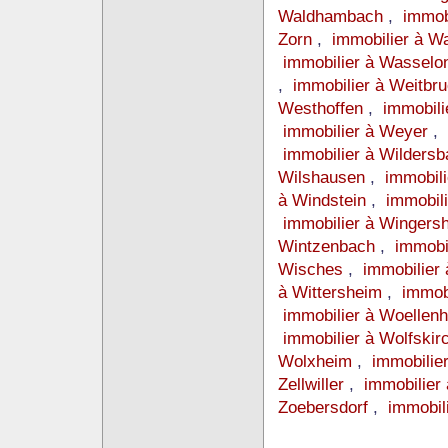
Waldhambach
,
immob
Zorn
,
immobilier à 
immobilier à Wassel
,
immobilier à Weitbr
Westhoffen
,
immobil
immobilier à Weyer
,
immobilier à Wilders
Wilshausen
,
immobil
à Windstein
,
immobil
immobilier à Winger
Wintzenbach
,
immobi
Wisches
,
immobilier
à Wittersheim
,
immob
immobilier à Woellen
immobilier à Wolfski
Wolxheim
,
immobilie
Zellwiller
,
immobilier 
Zoebersdorf
,
immobil