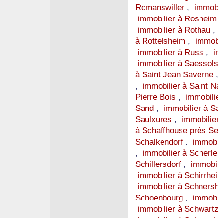
Romanswiller
,
immob
immobilier à Roshei
immobilier à Rothau
à Rottelsheim
,
immob
immobilier à Russ
,
i
immobilier à Saessol
à Saint Jean Saverne
,
immobilier à Saint 
Pierre Bois
,
immobili
Sand
,
immobilier à S
Saulxures
,
immobilie
à Schaffhouse près Se
Schalkendorf
,
immobi
,
immobilier à Scherl
Schillersdorf
,
immobil
immobilier à Schirrhe
immobilier à Schner
Schoenbourg
,
immobi
immobilier à Schwar