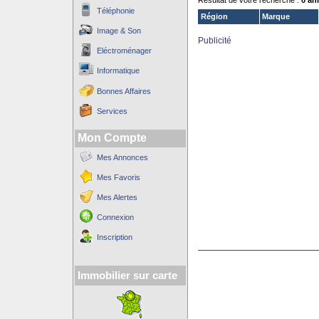
Résultat de votre recherche :
0 an
Téléphonie
Région
Marque
Image & Son
Publicité
Eléctroménager
Informatique
Bonnes Affaires
Services
Mon Compte
Mes Annonces
Mes Favoris
Mes Alertes
Connexion
Inscription
Immobilier sur carte