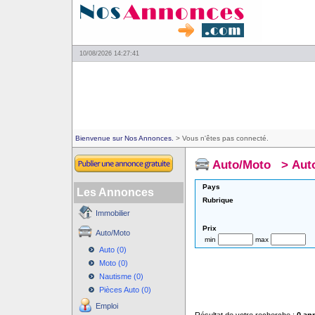
10/08/2026 14:27:41
Bienvenue sur Nos Annonces.
> Vous n'êtes pas connecté.
Auto/Moto
>
Aut
Pays
Les Annonces
Rubrique
Immobilier
Prix
Auto/Moto
min
max
Auto (0)
Moto (0)
Nautisme (0)
Pièces Auto (0)
Emploi