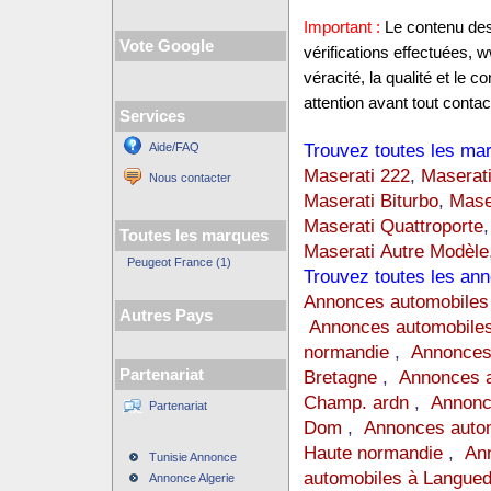
Important :
Le contenu des 
Vote Google
vérifications effectuées,
véracité, la qualité et le
attention avant tout contact
Services
Trouvez toutes les mar
Aide/FAQ
Maserati 222
,
Maserat
Nous contacter
Maserati Biturbo
,
Mase
Maserati Quattroporte
Toutes les marques
Maserati Autre Modèle
Peugeot France (1)
Trouvez toutes les ann
Annonces automobiles
Autres Pays
Annonces automobiles
normandie
,
Annonces
Partenariat
Bretagne
,
Annonces a
Champ. ardn
,
Annonc
Partenariat
Dom
,
Annonces auto
Haute normandie
,
Ann
Tunisie Annonce
automobiles à Langue
Annonce Algerie