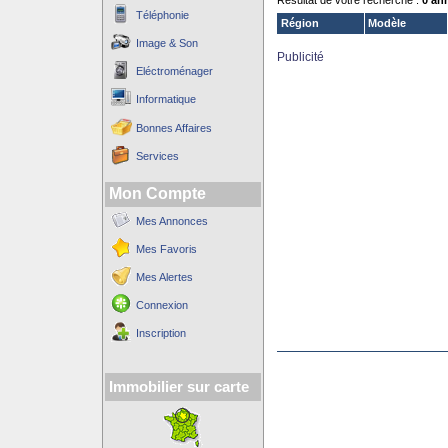
Résultat de votre recherche :
0 an
Téléphonie
Région
Modèle
Image & Son
Publicité
Eléctroménager
Informatique
Bonnes Affaires
Services
Mon Compte
Mes Annonces
Mes Favoris
Mes Alertes
Connexion
Inscription
Immobilier sur carte