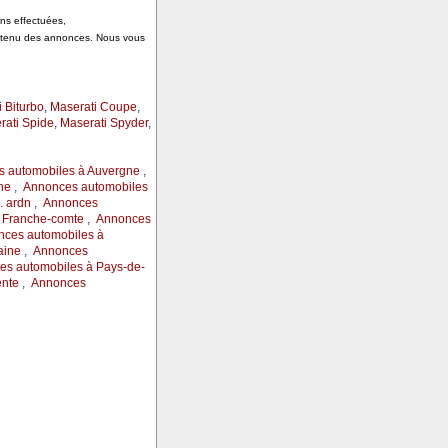
ons effectuées,
ontenu des annonces. Nous vous
 Biturbo
,
Maserati Coupe
,
rati Spide
,
Maserati Spyder
,
 automobiles à Auvergne
,
ne
,
Annonces automobiles
 ardn
,
Annonces
 Franche-comte
,
Annonces
ces automobiles à
aine
,
Annonces
s automobiles à Pays-de-
ente
,
Annonces