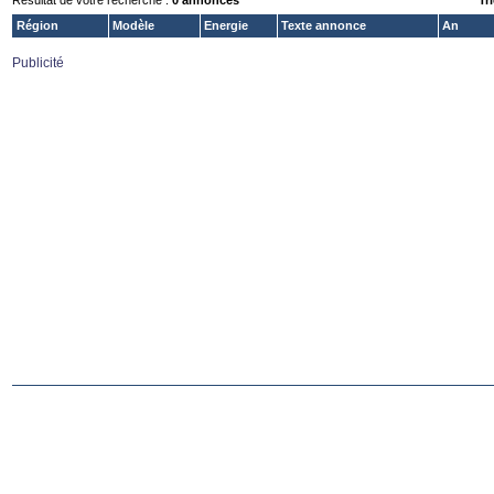
Résultat de votre recherche :
0 annonces
Tri
Région
Modèle
Energie
Texte annonce
An
Publicité