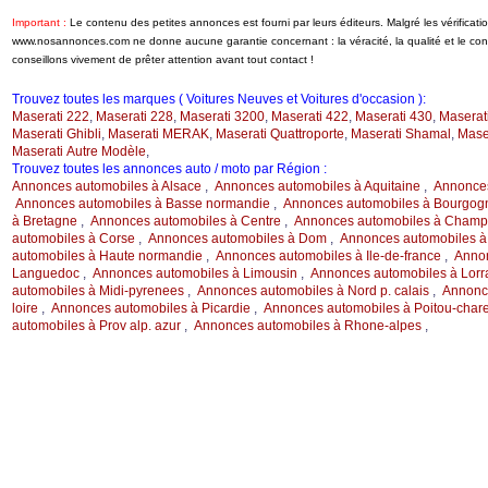
Important :
Le contenu des petites annonces est fourni par leurs éditeurs. Malgré les vérificati
www.nosannonces.com ne donne aucune garantie concernant : la véracité, la qualité et le c
conseillons vivement de prêter attention avant tout contact !
Trouvez toutes les marques ( Voitures Neuves et Voitures d'occasion ):
Maserati 222
,
Maserati 228
,
Maserati 3200
,
Maserati 422
,
Maserati 430
,
Maserati
Maserati Ghibli
,
Maserati MERAK
,
Maserati Quattroporte
,
Maserati Shamal
,
Mase
Maserati Autre Modèle
,
Trouvez toutes les annonces auto / moto par Région :
Annonces automobiles à Alsace
,
Annonces automobiles à Aquitaine
,
Annonces
Annonces automobiles à Basse normandie
,
Annonces automobiles à Bourgog
à Bretagne
,
Annonces automobiles à Centre
,
Annonces automobiles à Champ.
automobiles à Corse
,
Annonces automobiles à Dom
,
Annonces automobiles à
automobiles à Haute normandie
,
Annonces automobiles à Ile-de-france
,
Annon
Languedoc
,
Annonces automobiles à Limousin
,
Annonces automobiles à Lorr
automobiles à Midi-pyrenees
,
Annonces automobiles à Nord p. calais
,
Annonce
loire
,
Annonces automobiles à Picardie
,
Annonces automobiles à Poitou-char
automobiles à Prov alp. azur
,
Annonces automobiles à Rhone-alpes
,