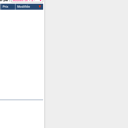
er par :
Prix
Modifiée