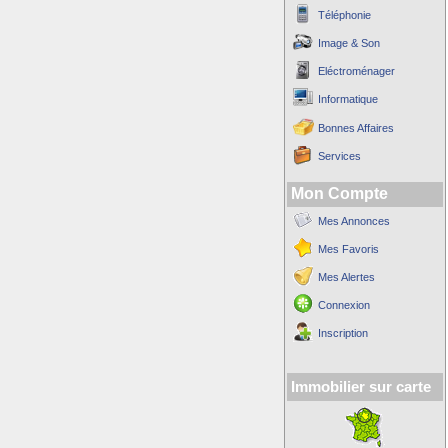
Téléphonie
Image & Son
Eléctroménager
Informatique
Bonnes Affaires
Services
Mon Compte
Mes Annonces
Mes Favoris
Mes Alertes
Connexion
Inscription
Immobilier sur carte