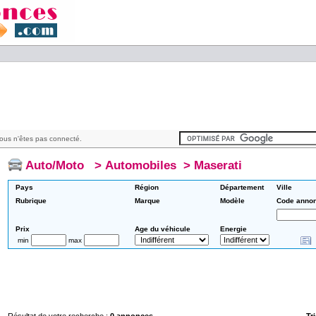
ous n'êtes pas connecté.
Auto/Moto
>
Automobiles
>
Maserati
Pays
Région
Département
Ville
Rubrique
Marque
Modèle
Code anno
Prix
Age du véhicule
Energie
min
max