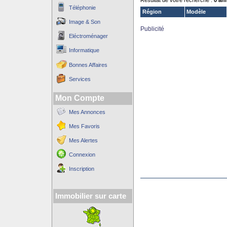
Résultat de votre recherche :
0 an
Téléphonie
Région
Modèle
Image & Son
Publicité
Eléctroménager
Informatique
Bonnes Affaires
Services
Mon Compte
Mes Annonces
Mes Favoris
Mes Alertes
Connexion
Inscription
Immobilier sur carte