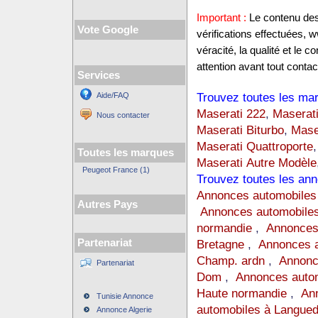
Important :
Le contenu des 
Vote Google
vérifications effectuées,
véracité, la qualité et le
attention avant tout contact
Services
Trouvez toutes les mar
Aide/FAQ
Maserati 222
,
Maserat
Nous contacter
Maserati Biturbo
,
Mase
Maserati Quattroporte
Toutes les marques
Maserati Autre Modèle
Peugeot France (1)
Trouvez toutes les ann
Annonces automobiles
Autres Pays
Annonces automobiles
normandie
,
Annonces
Partenariat
Bretagne
,
Annonces a
Champ. ardn
,
Annonc
Partenariat
Dom
,
Annonces auto
Haute normandie
,
Ann
Tunisie Annonce
automobiles à Langue
Annonce Algerie