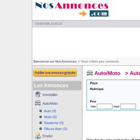
07/08/2026 23:33:20
Bienvenue sur Nos Annonces.
> Vous n'êtes pas connecté.
Auto/Moto
>
Aut
Pays
Les Annonces
Rubrique
Immobilier
Prix
Auto/Moto
min
max
Auto (0)
Moto (0)
Nautisme (0)
Pièces Auto (0)
Emploi