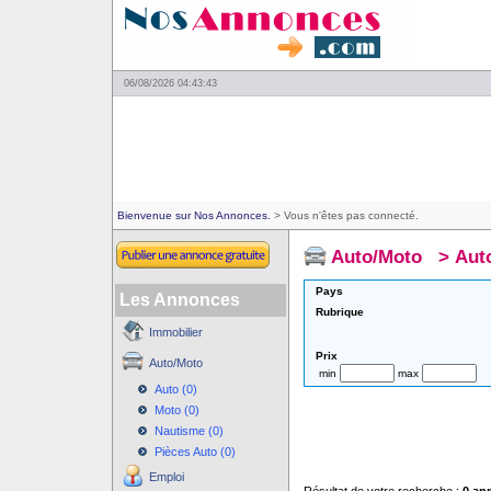
06/08/2026 04:43:43
Bienvenue sur Nos Annonces.
> Vous n'êtes pas connecté.
Auto/Moto
>
Aut
Pays
Les Annonces
Rubrique
Immobilier
Prix
Auto/Moto
min
max
Auto (0)
Moto (0)
Nautisme (0)
Pièces Auto (0)
Emploi