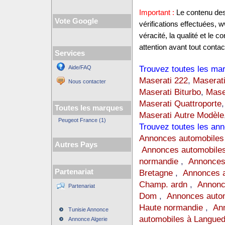
Important :
Le contenu des 
Vote Google
vérifications effectuées,
véracité, la qualité et le
attention avant tout contact
Services
Trouvez toutes les mar
Aide/FAQ
Maserati 222
,
Maserat
Nous contacter
Maserati Biturbo
,
Mase
Maserati Quattroporte
Toutes les marques
Maserati Autre Modèle
Peugeot France (1)
Trouvez toutes les ann
Annonces automobiles
Autres Pays
Annonces automobiles
normandie
,
Annonces
Partenariat
Bretagne
,
Annonces a
Champ. ardn
,
Annonc
Partenariat
Dom
,
Annonces auto
Haute normandie
,
Ann
Tunisie Annonce
automobiles à Langue
Annonce Algerie