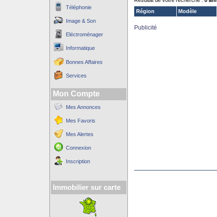
Résultat de votre recherche :
0 an
Téléphonie
Région
Modèle
Image & Son
Publicité
Eléctroménager
Informatique
Bonnes Affaires
Services
Mon Compte
Mes Annonces
Mes Favoris
Mes Alertes
Connexion
Inscription
Immobilier sur carte